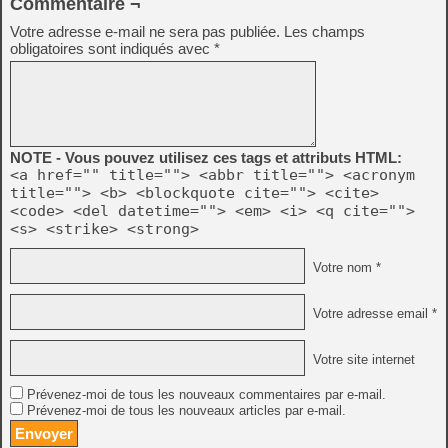
Commentaire ¬
Votre adresse e-mail ne sera pas publiée.
Les champs
obligatoires sont indiqués avec
*
NOTE - Vous pouvez utilisez ces tags et attributs HTML:
<a href="" title=""> <abbr title=""> <acronym
title=""> <b> <blockquote cite=""> <cite>
<code> <del datetime=""> <em> <i> <q cite="">
<s> <strike> <strong>
Votre nom *
Votre adresse email *
Votre site internet
Prévenez-moi de tous les nouveaux commentaires par e-mail.
Prévenez-moi de tous les nouveaux articles par e-mail.