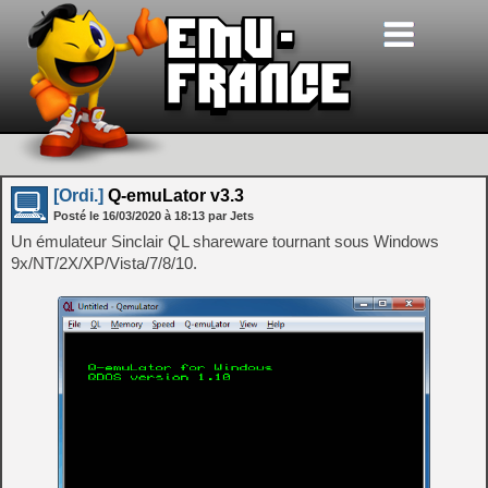
[Ordi.]
Q-emuLator v3.3
Posté le
16/03/2020
à
18:13
par Jets
Un émulateur Sinclair QL shareware tournant sous Windows
9x/NT/2X/XP/Vista/7/8/10.