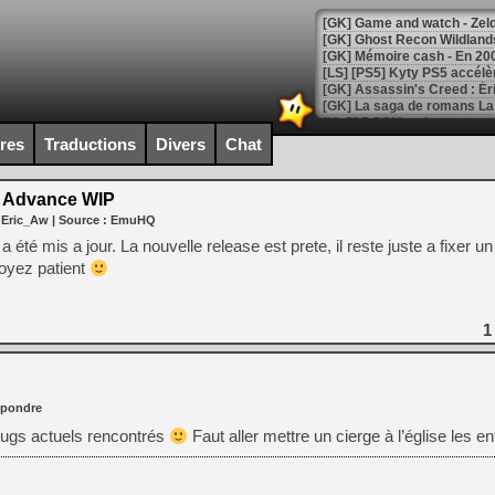
[Mo5] DOOM arrive en cart
[GK] Bethesda fête les 30 
ires
Traductions
Divers
Chat
[GK] Roblox : l'action en B
 Advance WIP
[GK] Agenda - GeForce NOW
 Eric_Aw
| Source :
EmuHQ
[GK] Devolver Digital en a 
été mis a jour. La nouvelle release est prete, il reste juste a fixer u
Soyez patient
[LS] [PS5] ps5-y2jb-autolo
[GK] Pourquoi Marvel Tokon 
[GK] Test : Restory : Chill
1
[GK] GTA 6 : Rockstar Games
[GK] Hot Wheels Infinite Rus
[GK] Mémoire cash - Secret 
[GK] Résultats Nintendo : 
pondre
[GK] Déjà des dégraissage
 bugs actuels rencontrés
Faut aller mettre un cierge à l’église les en
[Mo5] Brickboy cherche à r
[GK] Minecraft et ses « Gra