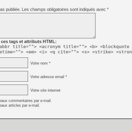
[GK] Beast of Reincarnation
[GK] Ubisoft : fin de parti
as publiée.
Les champs obligatoires sont indiqués avec
*
[GK] Mémoire cash - Metroid
[GK] Dan Houser (GTA) défe
[GK] Comment EA Sports FC
[GK] Crimson Moon : un Dark
[GK] Isle of Reveries : le j
[GK] Moonlighter 2 : The En
[GK] Capcom relance Monste
ces tags et attributs HTML:
abbr title=""> <acronym title=""> <b> <blockquote 
etime=""> <em> <i> <q cite=""> <s> <strike> <stron
[Mo5] Deux inédits du Virtu
Votre nom *
[GK] Le beat'em up The Walk
[GK] Endless Legend 2 : enf
Votre adresse email *
Votre site internet
[LS] [PS5] Premiers signes 
eaux commentaires par e-mail.
aux articles par e-mail.