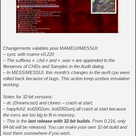
Changements valables pour MAMEUI/MESSUI:
– sync with mame v0.220
– The suffixes « .chd » and « .wav » are appended to the
filenames of CHDs and Samples in the Audit dialog.
– In MESS/MESSUI, this month’s changes to the avr8 cpu were
rolled back because of bugs. This action keep uzebox emulation
working.
Notes for 32-bit versions:
– dc (Dreamcast) and clones – crash at start;
– hapyfsh2, kof2002um, kof2002umj all crash at start because
the roms are too big to fit in memory.
– This is the
last release with 32-bit builds
. From 0.216, only
64-bit will be released. You can make your own 32-bit build and
host them somewhere if you wish.