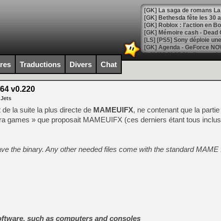
[GK] Bethesda fête les 30 
[GK] Roblox : l'action en B
[GK] Agenda - GeForce NOW
[GK] Devolver Digital en a 
ires
Traductions
Divers
Chat
[LS] [PS5] ps5-y2jb-autolo
4 v0.220
[GK] Pourquoi Marvel Tokon 
 Jets
[GK] Test : Restory : Chill
[GK] GTA 6 : Rockstar Games
 de la suite la plus directe de
MAMEUIFX
, ne contenant que la parti
[GK] Hot Wheels Infinite Rus
ra games » que proposait MAMEUIFX (ces derniers étant tous inclu
[GK] Mémoire cash - Secret 
[GK] Résultats Nintendo : 
[GK] Déjà des dégraissage
have the binary. Any other needed files come with the standard MAME
[GK] Minecraft et ses « Gra
[GK] Beast of Reincarnation
[GK] Ubisoft : fin de parti
[GK] Mémoire cash - Metroid
[GK] Dan Houser (GTA) défe
[GK] Comment EA Sports FC
[GK] Crimson Moon : un Dark
oftware, such as computers and consoles
[GK] Isle of Reveries : le j