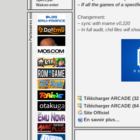
Speccyal
– If all the games of a specif
Wakoo-enter
Changement:
– sync with mame v0.220
– In full audit, chd files will sh
Télécharger ARCADE (32 b
Télécharger ARCADE (64 b
Site Officiel
En savoir plus…