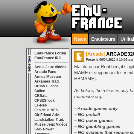
News
Emulateurs
Utilita
EmuFrance Forum
[Arcade]
ARCADE32/6
EmuFrance IRC
Posté le
06/04/2020
à
10:06
par
===================
Maintenu par Robbbert, il s’agit
Actus Jeux Vidéos
Arcade Fans
MAME et supprimant les « ext
Amiga Museum
HBMAME).
Arkames Trad.
Bruno C. Zone
As before, the releases only 
Calice
CBSata
mamedev.org.
CPS2Shock
EF-Nes
– Arcade games only
Fan de la NES
– NO pinball
GirlFriend Adv.
Landstalker Trad.
– NO poker games
Musée Jeux Vidéos
– NO gambling games
SMS Power
– NO systems that require s