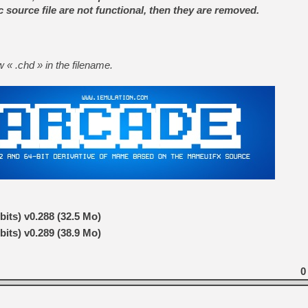
[GK] Moonlighter 2 : The En
ic source file are not functional, then they are removed.
[GK] Capcom relance Monste
ow « .chd » in the filename.
[GK] Le beat'em up The Walk
[GK] Endless Legend 2 : enf
[LS] [PS5] Le WebKit Userl
[GK] Oubliez Crazy Taxi, S
[LS] [Switch] NSZ 5.0.0 es
its) v0.288 (32.5 Mo)
its) v0.289 (38.9 Mo)
0