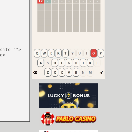
cite="">
g>