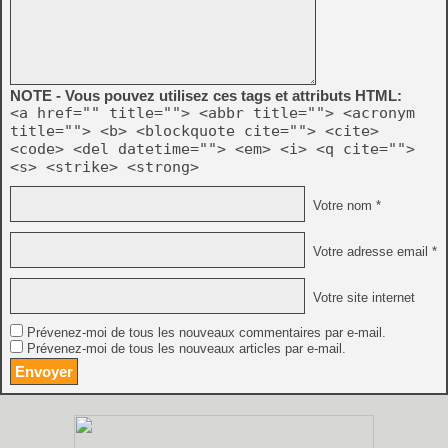
NOTE - Vous pouvez utilisez ces tags et attributs HTML:
<a href="" title=""> <abbr title=""> <acronym
title=""> <b> <blockquote cite=""> <cite>
<code> <del datetime=""> <em> <i> <q cite="">
<s> <strike> <strong>
Votre nom *
Votre adresse email *
Votre site internet
Prévenez-moi de tous les nouveaux commentaires par e-mail.
Prévenez-moi de tous les nouveaux articles par e-mail.