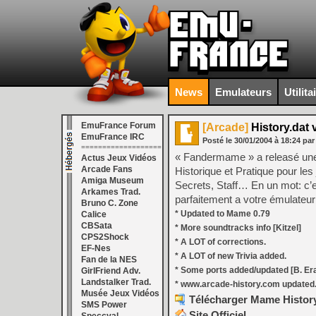
News
Emulateurs
Utilita
EmuFrance Forum
[Arcade]
History.dat 
EmuFrance IRC
Posté le
30/01/2004
à
18:24
par
===================
« Fandermame » a releasé une n
Actus Jeux Vidéos
Arcade Fans
Historique et Pratique pour l
Amiga Museum
Secrets, Staff… En un mot: c’es
Arkames Trad.
parfaitement a votre émulateur
Bruno C. Zone
* Updated to Mame 0.79
Calice
CBSata
* More soundtracks info [Kitzel]
CPS2Shock
* A LOT of corrections.
EF-Nes
* A LOT of new Trivia added.
Fan de la NES
* Some ports added/updated [B. Er
GirlFriend Adv.
Landstalker Trad.
* www.arcade-history.com updated
Musée Jeux Vidéos
Télécharger Mame History
SMS Power
Site Officiel