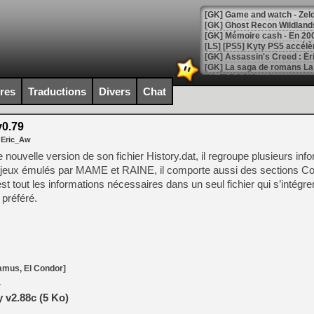
[Mo5] DOOM arrive en cart
[GK] Bethesda fête les 30 
ires
Traductions
Divers
Chat
[GK] Roblox : l'action en B
v0.79
[GK] Agenda - GeForce NOW
 Eric_Aw
[GK] Devolver Digital en a 
ouvelle version de son fichier History.dat, il regroupe plusieurs inf
es jeux émulés par MAME et RAINE, il comporte aussi des sections C
[LS] [PS5] ps5-y2jb-autolo
t tout les informations nécessaires dans un seul fichier qui s’intégre
[GK] Pourquoi Marvel Tokon 
 préféré.
[GK] Test : Restory : Chill
[GK] GTA 6 : Rockstar Games
[GK] Hot Wheels Infinite Rus
[GK] Mémoire cash - Secret 
[GK] Résultats Nintendo : 
[GK] Déjà des dégraissage
amus, El Condor]
.
[Mo5] Brickboy cherche à r
 v2.88c (5 Ko)
[GK] Minecraft et ses « Gra