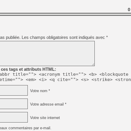
[GK] Beast of Reincarnation
[GK] Ubisoft : fin de parti
0
[GK] Mémoire cash - Metroid
[GK] Dan Houser (GTA) défe
[GK] Comment EA Sports FC
[GK] Crimson Moon : un Dark
[GK] Isle of Reveries : le j
[GK] Moonlighter 2 : The En
as publiée.
Les champs obligatoires sont indiqués avec
*
[GK] Capcom relance Monste
[Mo5] Deux inédits du Virtu
[GK] Le beat'em up The Walk
ces tags et attributs HTML:
[GK] Endless Legend 2 : enf
abbr title=""> <acronym title=""> <b> <blockquote 
etime=""> <em> <i> <q cite=""> <s> <strike> <stron
[LS] [PS5] Premiers signes 
Votre nom *
Votre adresse email *
Votre site internet
eaux commentaires par e-mail.