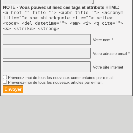
NOTE - Vous pouvez utilisez ces tags et attributs HTML:
<a href="" title=""> <abbr title=""> <acronym
title=""> <b> <blockquote cite=""> <cite>
<code> <del datetime=""> <em> <i> <q cite="">
<s> <strike> <strong>
Votre nom *
Votre adresse email *
Votre site internet
Prévenez-moi de tous les nouveaux commentaires par e-mail.
Prévenez-moi de tous les nouveaux articles par e-mail.