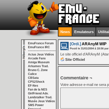
News
Emulateurs
Utilita
EmuFrance Forum
[Ordi.]
ARAnyM WIP
EmuFrance IRC
Posté le
31/01/2004
à
18:56
par
===================
Le site officiel d’ARAnyM (Atar
Actus Jeux Vidéos
Arcade Fans
Site Officiel
Amiga Museum
Arkames Trad.
Bruno C. Zone
Calice
Commentaire ¬
CBSata
CPS2Shock
Votre adresse e-mail ne sera p
EF-Nes
Fan de la NES
GirlFriend Adv.
Landstalker Trad.
Musée Jeux Vidéos
SMS Power