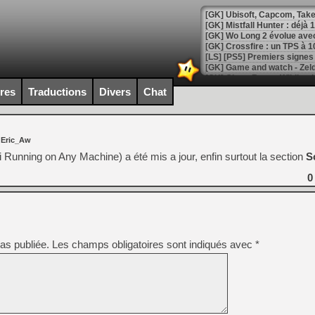
[GK] Mistfall Hunter : déjà 
[GK] Wo Long 2 évolue avec
[GK] Crossfire : un TPS à 100
[LS] [PS5] Premiers signes 
ires
Traductions
Divers
Chat
[Mo5] DOOM arrive en cart
 Eric_Aw
[GK] Bethesda fête les 30 
[GK] Roblox : l'action en B
i Running on Any Machine) a été mis a jour, enfin surtout la section
S
0
[GK] Agenda - GeForce NOW
[GK] Devolver Digital en a 
[LS] [PS5] ps5-y2jb-autolo
as publiée.
Les champs obligatoires sont indiqués avec
*
[GK] Pourquoi Marvel Tokon 
[GK] Test : Restory : Chill
[GK] GTA 6 : Rockstar Games
[GK] Hot Wheels Infinite Rus
[GK] Mémoire cash - Secret 
[GK] Résultats Nintendo : 