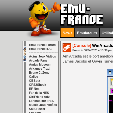
News
Emulateurs
Utilita
EmuFrance Forum
[Console]
WinArcadia
EmuFrance IRC
Posté le
06/04/2020
à
13:36
par
===================
AmiArcadia est le port amélior
Actus Jeux Vidéos
Arcade Fans
James Jacobs et Gavin Turner, 
Amiga Museum
Arkames Trad.
Bruno C. Zone
Calice
CBSata
CPS2Shock
EF-Nes
Fan de la NES
GirlFriend Adv.
Landstalker Trad.
Musée Jeux Vidéos
SMS Power