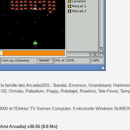
[Mo5] Deux inédits du Virtu
[GK] Le beat'em up The Walk
[GK] Endless Legend 2 : enf
[LS] [PS5] Le WebKit Userl
[GK] Oubliez Crazy Taxi, S
[LS] [Switch] NSZ 5.0.0 es
 la famille des Arcadia2001 : Bandai, Emerson, Grandstand, Hanimex,
[GK] No More Room in Hell 2
-03, Ormatu, Palladium, Poppy, Robdajet, Rowtron, Tele-Fever, Tem
VC 4000 et l’Elektor TV Games Computer. Il nécessite Windows 9x/ME
Ami Arcadia) v36.55 (8.8 Mo)