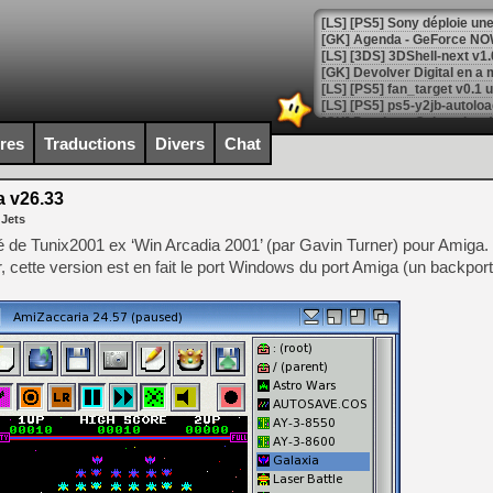
[GK] Agenda - GeForce NOW
[GK] Devolver Digital en a 
[LS] [PS5] ps5-y2jb-autolo
[GK] Pourquoi Marvel Tokon 
ires
Traductions
Divers
Chat
[GK] Test : Restory : Chill
[GK] GTA 6 : Rockstar Games
[GK] Hot Wheels Infinite Rus
 v26.33
[GK] Mémoire cash - Secret 
 Jets
[GK] Résultats Nintendo : 
é de Tunix2001 ex ‘Win Arcadia 2001’ (par Gavin Turner) pour Amiga. 
[GK] Déjà des dégraissage
cette version est en fait le port Windows du port Amiga (un backport)
[Mo5] Brickboy cherche à r
[GK] Minecraft et ses « Gra
[GK] Beast of Reincarnation
[GK] Ubisoft : fin de parti
[GK] Mémoire cash - Metroid
[GK] Dan Houser (GTA) défe
[GK] Comment EA Sports FC
[GK] Crimson Moon : un Dark
[GK] Isle of Reveries : le j
[GK] Moonlighter 2 : The En
[GK] Capcom relance Monste