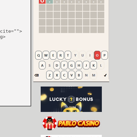
cite="">
g>