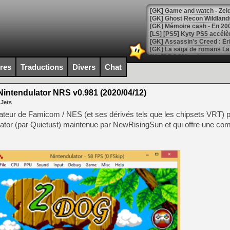
[Mo5] DOOM arrive en cart
[GK] Bethesda fête les 30 
ires
Traductions
Divers
Chat
[GK] Roblox : l'action en B
intendulator NRS v0.981 (2020/04/12)
[GK] Agenda - GeForce NOW
 Jets
[GK] Devolver Digital en a 
ateur de Famicom / NES (et ses dérivés tels que les chipsets VRT)
ator (par Quietust) maintenue par NewRisingSun et qui offre une comp
[LS] [PS5] ps5-y2jb-autolo
[GK] Pourquoi Marvel Tokon 
[GK] Test : Restory : Chill
[GK] GTA 6 : Rockstar Games
[GK] Hot Wheels Infinite Rus
[GK] Mémoire cash - Secret 
[GK] Résultats Nintendo : 
[GK] Déjà des dégraissage
[Mo5] Brickboy cherche à r
[GK] Minecraft et ses « Gra