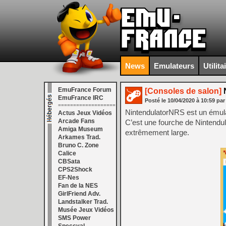
News
Emulateurs
Utilita
EmuFrance Forum
[Consoles de salon]
N
EmuFrance IRC
Posté le
10/04/2020
à
10:59
par
===================
NintendulatorNRS est un émul
Actus Jeux Vidéos
Arcade Fans
C’est une fourche de Nintendul
Amiga Museum
extrêmement large.
Arkames Trad.
Bruno C. Zone
Calice
CBSata
CPS2Shock
EF-Nes
Fan de la NES
GirlFriend Adv.
Landstalker Trad.
Musée Jeux Vidéos
SMS Power