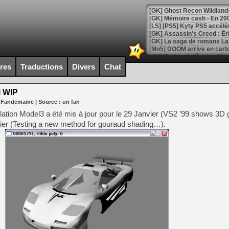
[Mo5] DOOM arrive en cart
[GK] Bethesda fête les 30 
[GK] Roblox : l'action en B
ires
Traductions
Divers
Chat
[GK] Agenda - GeForce NOW
 WIP
r Fandemame
| Source :
un fan
[GK] Devolver Digital en a 
ation Model3 a été mis à jour pour le 29 Janvier (VS2 ’99 shows 3D 
[LS] [PS5] ps5-y2jb-autolo
rier (Testing a new method for gouraud shading…).
[GK] Pourquoi Marvel Tokon 
[GK] Test : Restory : Chill
[GK] GTA 6 : Rockstar Games
[GK] Hot Wheels Infinite Rus
[GK] Mémoire cash - Secret 
[GK] Résultats Nintendo : 
[GK] Déjà des dégraissage
[Mo5] Brickboy cherche à r
[GK] Minecraft et ses « Gra
[GK] Beast of Reincarnation