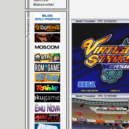
Speccyal
Wakoo-enter