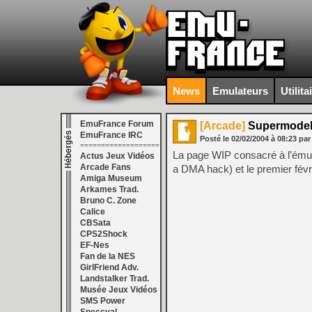
News
Emulateurs
Utilita
EmuFrance Forum
[Arcade]
Supermodel
EmuFrance IRC
Posté le
02/02/2004
à
08:23
pa
===================
La page WIP consacré à l’émul
Actus Jeux Vidéos
Arcade Fans
a DMA hack) et le premier fév
Amiga Museum
Arkames Trad.
Bruno C. Zone
Calice
CBSata
CPS2Shock
EF-Nes
Fan de la NES
GirlFriend Adv.
Landstalker Trad.
Musée Jeux Vidéos
SMS Power