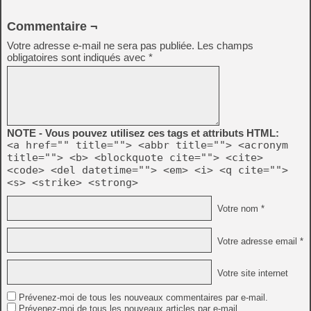
Commentaire ¬
Votre adresse e-mail ne sera pas publiée.
Les champs
obligatoires sont indiqués avec
*
NOTE - Vous pouvez utilisez ces tags et attributs HTML:
<a href="" title=""> <abbr title=""> <acronym
title=""> <b> <blockquote cite=""> <cite>
<code> <del datetime=""> <em> <i> <q cite="">
<s> <strike> <strong>
Votre nom *
Votre adresse email *
Votre site internet
Prévenez-moi de tous les nouveaux commentaires par e-mail.
Prévenez-moi de tous les nouveaux articles par e-mail.