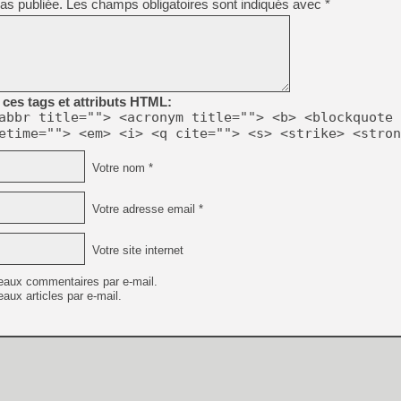
as publiée.
Les champs obligatoires sont indiqués avec
*
ces tags et attributs HTML:
abbr title=""> <acronym title=""> <b> <blockquote 
etime=""> <em> <i> <q cite=""> <s> <strike> <stron
Votre nom *
Votre adresse email *
Votre site internet
eaux commentaires par e-mail.
aux articles par e-mail.