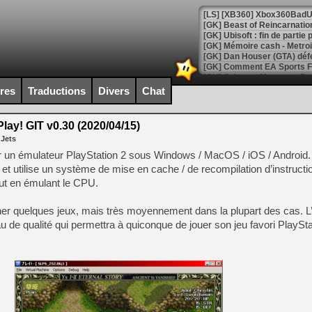
[GK] Beast of Reincarnation
[GK] Ubisoft : fin de parti
[GK] Mémoire cash - Metroid
[GK] Dan Houser (GTA) défe
[GK] Comment EA Sports FC
[GK] Crimson Moon : un Dark
[GK] Isle of Reveries : le j
ires
Traductions
Divers
Chat
[GK] Moonlighter 2 : The En
[GK] Capcom relance Monste
lay! GIT v0.30 (2020/04/15)
 Jets
er un émulateur PlayStation 2 sous Windows / MacOS / iOS / Android. 
[Mo5] Deux inédits du Virtu
 et utilise un système de mise en cache / de recompilation d’instructi
[GK] Le beat'em up The Walk
ut en émulant le CPU.
[GK] Endless Legend 2 : enf
nner quelques jeux, mais très moyennement dans la plupart des cas. L’
eau de qualité qui permettra à quiconque de jouer son jeu favori PlaySt
[LS] [PS5] Le WebKit Userl
[GK] Oubliez Crazy Taxi, S
[LS] [Switch] NSZ 5.0.0 es