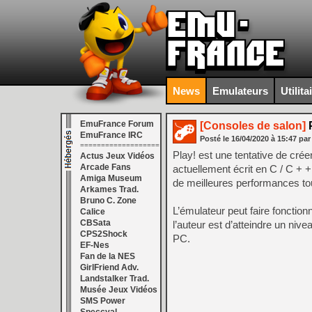
News
Emulateurs
Utilita
EmuFrance Forum
[Consoles de salon]
P
EmuFrance IRC
Posté le
16/04/2020
à
15:47
par
===================
Play! est une tentative de cré
Actus Jeux Vidéos
Arcade Fans
actuellement écrit en C / C + +
Amiga Museum
de meilleures performances to
Arkames Trad.
Bruno C. Zone
L’émulateur peut faire fonctio
Calice
CBSata
l’auteur est d’atteindre un niv
CPS2Shock
PC.
EF-Nes
Fan de la NES
GirlFriend Adv.
Landstalker Trad.
Musée Jeux Vidéos
SMS Power