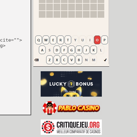
cite="">
g>