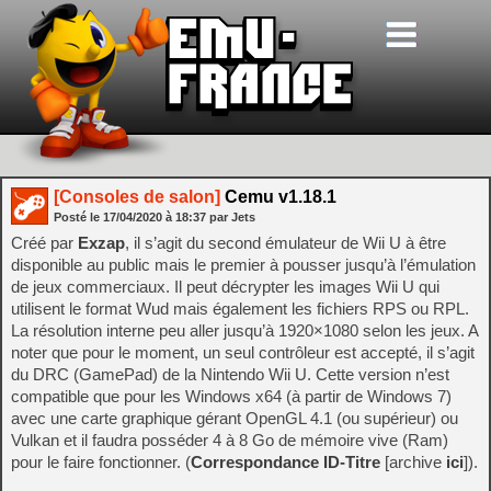
[Consoles de salon]
Cemu v1.18.1
Posté le
17/04/2020
à
18:37
par Jets
Créé par
Exzap
, il s’agit du second émulateur de Wii U à être
disponible au public mais le premier à pousser jusqu’à l’émulation
de jeux commerciaux. Il peut décrypter les images Wii U qui
utilisent le format Wud mais également les fichiers RPS ou RPL.
La résolution interne peu aller jusqu’à 1920×1080 selon les jeux. A
noter que pour le moment, un seul contrôleur est accepté, il s’agit
du DRC (GamePad) de la Nintendo Wii U. Cette version n’est
compatible que pour les Windows x64 (à partir de Windows 7)
avec une carte graphique gérant OpenGL 4.1 (ou supérieur) ou
Vulkan et il faudra posséder 4 à 8 Go de mémoire vive (Ram)
pour le faire fonctionner. (
Correspondance ID-Titre
[archive
ici
]).