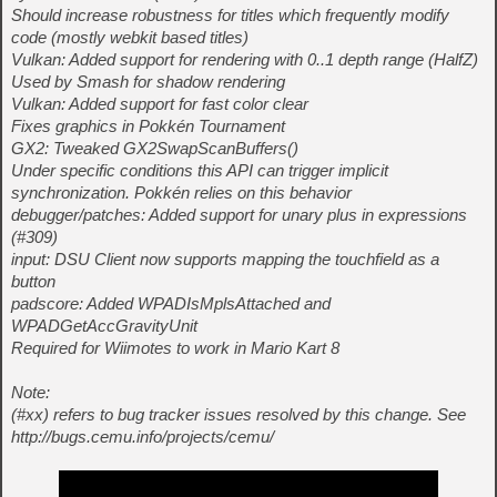
Should increase robustness for titles which frequently modify
code (mostly webkit based titles)
Vulkan: Added support for rendering with 0..1 depth range (HalfZ)
Used by Smash for shadow rendering
Vulkan: Added support for fast color clear
Fixes graphics in Pokkén Tournament
GX2: Tweaked GX2SwapScanBuffers()
Under specific conditions this API can trigger implicit
synchronization. Pokkén relies on this behavior
debugger/patches: Added support for unary plus in expressions
(#309)
input: DSU Client now supports mapping the touchfield as a
button
padscore: Added WPADIsMplsAttached and
WPADGetAccGravityUnit
Required for Wiimotes to work in Mario Kart 8
Note:
(#xx) refers to bug tracker issues resolved by this change. See
http://bugs.cemu.info/projects/cemu/