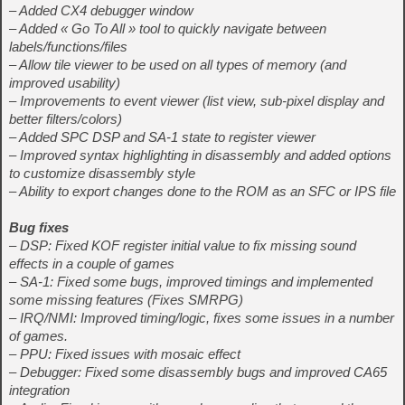
– Added CX4 debugger window
– Added « Go To All » tool to quickly navigate between
labels/functions/files
– Allow tile viewer to be used on all types of memory (and
improved usability)
– Improvements to event viewer (list view, sub-pixel display and
better filters/colors)
– Added SPC DSP and SA-1 state to register viewer
– Improved syntax highlighting in disassembly and added options
to customize disassembly style
– Ability to export changes done to the ROM as an SFC or IPS file
Bug fixes
– DSP: Fixed KOF register initial value to fix missing sound
effects in a couple of games
– SA-1: Fixed some bugs, improved timings and implemented
some missing features (Fixes SMRPG)
– IRQ/NMI: Improved timing/logic, fixes some issues in a number
of games.
– PPU: Fixed issues with mosaic effect
– Debugger: Fixed some disassembly bugs and improved CA65
integration