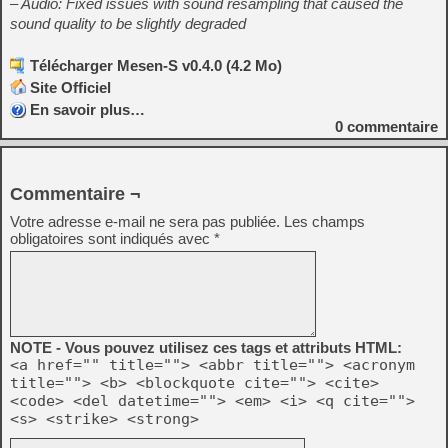
– Audio: Fixed issues with sound resampling that caused the
sound quality to be slightly degraded
Télécharger Mesen-S v0.4.0 (4.2 Mo)
Site Officiel
En savoir plus…
0
commentaire
Commentaire ¬
Votre adresse e-mail ne sera pas publiée.
Les champs
obligatoires sont indiqués avec
*
NOTE - Vous pouvez utilisez ces tags et attributs HTML:
<a href="" title=""> <abbr title=""> <acronym
title=""> <b> <blockquote cite=""> <cite>
<code> <del datetime=""> <em> <i> <q cite="">
<s> <strike> <strong>