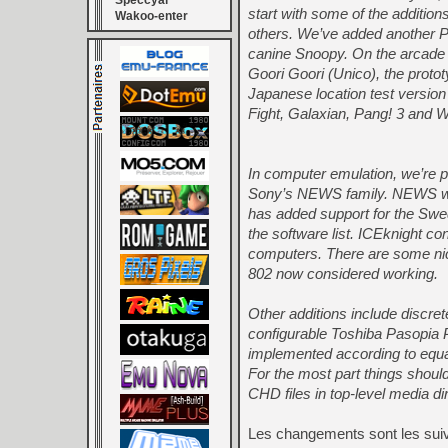
Speccyal
start with some of the additi
Wakoo-enter
others. We’ve added another P
canine Snoopy. On the arcade
Goori Goori (Unico), the pro
Japanese location test versio
Fight, Galaxian, Pang! 3 and W
In computer emulation, we’re 
Sony’s NEWS family. NEWS was n
has added support for the Sw
the software list. ICEknight co
computers. There are some nic
802 now considered working.
Other additions include discret
configurable Toshiba Pasopia
implemented according to equa
For the most part things should
CHD files in top-level media di
Les changements sont les sui