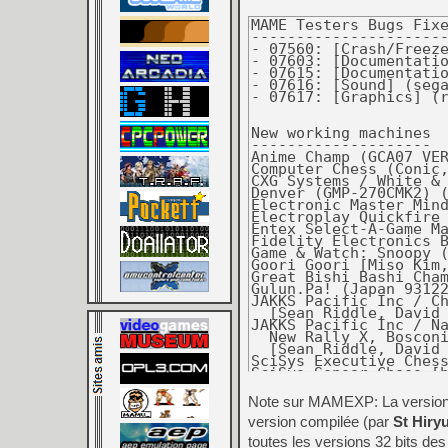
MAME Testers Bugs Fixed
-----------------------
- 07560: [Crash/Freeze] (cave.cpp) hotdogst: Using debugger memdump command causes MAME to crash. (O. Galibert)
- 07603: [Documentation] (snes.cpp) snes [asterix]: Release year does not match title screen. (ArcadeShadow)
- 07615: [Documentation] (cninja.cpp) mutantf, mutantf2, mutantf3, mutantf4, deathbrd: Release years are incorrect. (jkburks)
- 07616: [Sound] (segas32.cpp) radr, radrj, radru: Sounds are incorrect. (Arzeno Fabrice)
- 07617: [Graphics] (rungun.cpp) rungun: Sprites are offset vertically. [sjy96525]


New working machines
--------------------
Anime Champ (GCA07 VER. JAA) [Windy Fairy, smf]
Computer Chess (Conic, model 7012) [hap, bataais]
CXG Systems / White & Allcock Sensor Computachess [hap, Sean Riddle]
Denver (GMP-270CMK2) (Family Sport 200-in-1) [TeamEurope, David Haywood]
Electronic Master Mind (Parker Brothers) [hap, Sean Riddle]
Electroplay Quickfire [hap, Sean Riddle]
Entex Select-A-Game Machine [hap]
Fidelity Electronics Bridge Challenger [hap, Sean Riddle]
Game & Watch: Snoopy (Panorama Screen) [algestam, Ryan Holtz]
Goori Goori [Miso Kim, David Haywood]
Great Bishi Bashi Champ (GBA48 VER. JAB) [Windy Fairy, smf]
Gulun.Pa! (Japan 931220 L) (prototype) [lydz, Arcade-Projects]
JAKKS Pacific Inc / Child Guidance / Pronto Games Thomas & Friends - Learning Circus Express (Sharp Cookie) (PAL, UK)
  [Sean Riddle, David Haywood]
JAKKS Pacific Inc / Namco / HotGen Ltd Ms. Pac-Man 7-in-1 (Wireless) (Ms. Pac-Man, Pole Position, Galaga, Xevious, Mappy,
  New Rally X, Bosconian) (18 AUG 2004 A)
  [Sean Riddle, David Haywood]
SciSys Executive Chess [hap, Sean Riddle]
SciSys Sensor Chess [hap, bataais]
Senario Double Dance Mania - Techno Light Edition [Seam Riddle, David Haywood, Peter Wilhelmsen, anonymous]
Senario Guitar Super Star: You Take The Stage [David Haywood, Sean Riddle, Peter Wilhelmsen, anonymous]
Shenzhen Soyin Electric Appliance Ind. Co., Ltd. Dance 2000 / Hot 2000 (Jin Bao TV Dancing Carpet, SY-2000-04)  [Sean Riddle, David Haywood]
Sony NWS-3260 [Patrick Mackinlay, Plamen Mihaylov]
Speed Race (Seletron / Olympia) [hap, f205v]
Spider-Man Super TV Air Jet (Lexibook Junior, JG6000SP) [TeamEurope]
Super Space Invader 2 (Entex, black version) [hap]
Tandy Corporation Sound Effects Chassis [hap, Kevin Horton]
Tech2Go / WayForward Teenage Mutant Ninja Turtles: Battle for the City [Sean Riddle, Kamaal Brown]


New working clones
------------------
Big Run (11th Rallye version, US?) [system11, CoolFox]
Cobra-Command (Japan, bootleg) [f205v]
CXG Systems / Newcrest Technology Portachess (1985 version) [hap, Sean Riddle]
DoDonPachi Dai-Ou-Jou (Japan, 2002.04.05 Master Ver, location test) [ShouTime]
Final Fight (bootleg with single OKI) [hammy, Boge, rtw, ekorz]
Front Line (AA1, 4 PCB version) [Joe Magiera, The Dumping Union]
G.I. Joe (US, UAA) [NeTaXe]
Galaxy X (bootleg of Galaxian) [Andrew Welburn]
Gun.Smoke (Germany, censored) [Saigononindou, Victor Fernandez (City Game), Jacinto Lozano]
HP 86B Opt 001 [F.Ulivi]
HP 86B Opt 004 [F.Ulivi]
Jumping Break (set 2) [Kevin Eshbach]
Jurassic 99 (Cadillacs and Dinosaurs bootleg with EM78P447AP) [TwistedTom]
Koutetsu Yousai Strahl (Japan, bootleg) [hammy, ekorz, rtw, kuze, E.M.G]
The Mah-jong (Japan, set 2) [ShouTime]
Metal Slug 5 (bootleg) [TwistedTom]
Mighty Monkey (U.Games bootleg) [f205v]
Moon Cresta (Nichibutsu USA, encrypted) [pacman70, Asayuki]
Pang! 3 (bootleg, set 3) [TwistedTom]
Perfect Billiard (bootleg) [f205v]
Pro Tennis (Japan) [ShouTime
Raiden Fighters 2 - Operation Hell Dive (Switzerland) [nnap]
Route 16 (Sun Electronics) [Guru]
Senario Guitar Super Star (red 'Gibson Flying V' style) [Sean Riddle, David Haywood, Peter Wilhelmsen, anonymous]
Space Invaders Part II (Taito, smaller ROMs) [PokeMAME]
Street Fighter II: The World Warrior (World 910411) [fluxcore]
Super Contra (set 2) [Victor Fernandez (City Game), ClawGrip]
T.A.N.K (bootleg, 8-way joystick) [Guru]
Touchmaster 5000 (v7.11 U.K.) [Muddymusic, Porchy, The Dumping Union]
Turbo (encrypted, program 1363-1365 rev C) [Digimon]
Vanguard (Germany) [Paul Swan]
Warriors of Fate (bootleg) [TwistedTom]
Warriors of Fate (bootleg with PIC16C57) [hammy, ekorz, rtw]
X-Men (4 Players ver UEB) [Joe Magiera, The Dumping Union]


Machines promoted to working
----------------------------
Crazy Kong (Gakken) [hap]
Lady Gum [Dirk Best]
Luxor Datorer AB ABC 802 [Curt Coder]
Milton Bradley Microvision [hap]
Professor Trivia (set 1) [Dirk Best, Ivan Vangelista]


Clones promoted to working
--------------------------
Atom (bootleg of Bombjack Twin) [Ivan Vangelista]
Professor Trivia (set 2) [Dirk Best, Ivan Vangelista]
Sangokushi II (bootleg) [TwistedTom]


New machines marked as NOT_WORKING
----------------------------------
Bandai Go! Go! Connie-chan! Asobou Mouse [Sean Riddle, David Haywood, Peter Wilhelmsen, gamehistory.org, anonymous]
Carol Vorderman's Sudoku Plug & Play TV Game (All in 1 / Play Vision) [Sean Riddle, David Haywood]
EuroPlay 2001 [Juan Romero, ClawGrip]
Happy Skill (Italy, V611IT) [caius, The Dumping Union]
JAKKS Pacific Inc / Handheld Games Ultimotion - Disney Fairies Sleeping Beauty & TinkerBell (JAKKS Pacific TV Game)
  [Sean Riddle, David Haywood, Peter Wilhelmsen, anonymous]
JAKKS Pacific Inc / HotGen Ltd Hannah Montana G2 Deluxe / High School Musical G2 Deluxe 2-in-1 (JAKKS Pacific TV Game)
  [Sean Riddle, David Haywood, Peter Wilhelmsen, anonymous]
JAKKS Pacific Inc / HotGen Ltd Sing Scene Pop (JAKKS Pacific TV Game) [Sean Riddle, David Haywood, Kev (FBN)]
LeapFrog Didj [David Haywood]
Master's Fury [Miso Kim, David Haywood]
Montana Super Draw (4436-05, U5-0) [Brian Troha, The Dumping Union]
Pacman BALL (PMB2 Ver.A.) [Muddymusic, Porchy]
Roland JV-880 Multi Timbral Synthesizer Module [DBWBP]
Roland MC-300 Micro Composer [DBWBP]
Roland MC-50 Micro Composer [DBWBP]
Roland MC-50mkII Micro Composer [DBWBP]
Roland RA-30 Realtime Arranger [DBWBP]
Roland S-10 Digital Sampling Keyboard [DBWBP]
Roland S-220 Digital Sampler [DBWBP]
Roland S-50 Digital Sampling Keyboard [DBWBP]
Roland SoundCanvas SC-88VL [DBWBP]
Roland U-20 RS-PCM Keyboard [DBWBP]
Roland U-220 RS-PCM Sound Module [DBWBP]
Roland W-30 Music Workstation [DBWBP]
Saitek Kasparov Galileo [hap, Berger]
Saitek Kasparov Renaissance (set 1) [hap, Berger]
SciSys Kasparov Leonardo (set 1) [hap, Berger]
Scorpion DX [ArcadeHacker, ClawGrip, Rampa, Recreativas.org]
Sony NWS-1580 [Bitsavers, Patrick Mackinlay]
TV Station (VTech, Spain) [Sean Riddle, ClawGrip]
unknown Recreativos Franco slot machine [jordigahan]
Yamaha TX81Z FM Tone Generator [DBWBP]


New clones marked as NOT_WORKING
--------------------------------
Alligator Hunt (protected, prototype?) [jordigahan, Heckler]
Crazy Bonus 2002 (Ver. 1, set 3) [Ioannis Bampoulas]
Frantic Fred (Release 2) [Brian Troha, The Dumping Union]
Mario Kart Arcade GP (Japan, MKA1 Ver.C, update) [xuserv]
NCR Class 3433 [rfka01]
Olivetti Prodest PC 1 [Carl, rfka01]
Roland MKS-100 Digital Sampler [DBWBP]
Roland S-550 Digital Sampler [DBWBP]
Saitek Kasparov Renaissance (set 2) [hap, Berger]
Samsung Deskmaster 286-12 [rfka01]
Schneider Rundfunkwerke AG Euro AT [rfka01]
SciSys Kasparov Leonardo (set 2) [hap, Berger]
Siemens PG 750 [rfka01]
Siemens PG-750 486 EISA [rfka01]
Striker Xtreme (1.00) [PinMAME]
Zenith Data Systems Z-248 [rfka01]


New working software list additions
-----------------------------------
apple2_flop_clcracked:
  The Latin Hangman (Revision 1004) (cleanly cracked), The Sea Voyagers (cleanly cracked),
  The Wreck of the BSM Pandora (cleanly cracked) [4am, Firehawke]
  Minerals of North Dakota (Version 1.0) (cleanly cracked),
  North Dakota Cities With Population 500 and Above (Version 1.0) (cleanly cracked),
  North Dakota Cities with Population Under 500 (Version 1.0) (cleanly cracked),
  North Dakota Counties (Version 1.0) (cleanly cracked), North Dakota Explorers (Version 1.0) (cleanly cracked),
  North Dakota Indian Tribes (Version 1.0) (cleanly cracked),
  North Dakota Parks and Historical Sites (Version 1.0) (cleanly cracked), North Dakota Plants (Version 1.0) (cleanly cracked),
  North Dakota Pride (Version 1.0) (cleanly cracked), North Dakota Symbols (Version 1.0) (cleanly cracked),
  North Dakota U.S. Senators and Representatives (Version 1.0) (cleanly cracked),
  North Dakota Wildlife (Version 1.0) (cleanly cracked), Notable People of North Dakota (Version 1.0) (cleanly cracked)
  [Frank Cifaldi, 4am, Firehawke]
apple2_flop_orig:
  816/Paint (Version 3.1), ABM, Alien Munchies, Aliens, The Bard's Tale III: The Thief of Fate, Crosscountry California,
  Hobgoblin's Revenge, John Madden Football, Kampfgruppe (Version 1.0), Lady Tut, The Latin Hangman (Revision 1004),
  Merlin's Castle, Meteoroids in Space, Microbe, Mines of Titan, Super Huey, Terrapin Logo Plus (Version 1.1),
  Tink!Tonk! Tonk in the Land of the Buddy-Bots, Typhoon of Steel (Version 1.0), Who Stole Cinderella's Slipper? (Version 2.0),
  Wild West Math Level 4, Will O The Wisp [4am, Firehawke]
bbcm_cart: Master Smart Cartridge v2 [Nigel Barnes]
c64_cass:
  Alice in Videoland, Boulder Dash 4, Collapse, Gemini Wing, Grandmaster Chess, The Greed Monster, Hacker II, Head Over Heels,
  James Pond 2: RoboCod, Kettle, Master Chess, Micro Rhythm, Midnight Resistance, Pulse Warrior, Realm, Summer Camp, Tetris
  [c64tapes.org, Zoë Blade]
cgenie_cass: BängBäng - 2 player gun fight, Colour-Assembler NE555 timer chip information and calculator [Jürgen Buchmüller]
dai_cass: De Acrobaten (NL) [Robbbert]
ent
Note sur MAMEXP: La version o
version compilée (par
St Hiry
toutes les versions 32 bits de