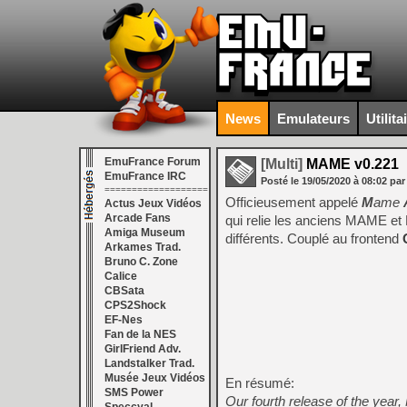
News
Emulateurs
Utilita
EmuFrance Forum
[Multi]
MAME v0.221
EmuFrance IRC
Posté le
19/05/2020
à
08:02
par
===================
Officieusement appelé
M
ame
Actus Jeux Vidéos
Arcade Fans
qui relie les anciens MAME e
Amiga Museum
différents. Couplé au frontend
Arkames Trad.
Bruno C. Zone
Calice
CBSata
CPS2Shock
EF-Nes
Fan de la NES
GirlFriend Adv.
Landstalker Trad.
Musée Jeux Vidéos
En résumé:
SMS Power
Our fourth release of the year,