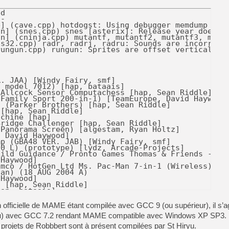
ex_sag:
  Baseball 4, Pinball [hap]
  Football 4 [hap, Sean Riddle]
  Space Invader 2 [hap, Kevin Horton]
fmtowns_cd:
  The 4th Unit 5 - D-Again (Demo), Air Warrior V2.1L10, Ed Bogas' Music Machine, Ehon Writer - Denshi Ehon - Aesop World Dai-1-shuu,
  Gadget - Invention, Travel, & Adventure, GEdit Towns, HomeStudio V1.2L10, Hyper Address (HMB-106), Kanji Land 3-nen, Kid Pix Jr.,
  Kotoba Asobi - CDView HiP Catch, Lord of the Rings, Vol. I, Master CD - Install Model-you, My Fair 
fficielle de MAME étant compilée avec GCC 9 (ou supérieur), il s’ag
u
) avec GCC 7.2 rendant MAME compatible avec Windows XP SP3. P
s projets de Robbbert sont à présent compilées par St Hiryu.