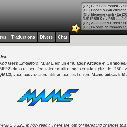
[Mo5] DOOM arrive en cart
[GK] Bethesda fête les 30 
ires
Traductions
Divers
Chat
[GK] Roblox : l'action en B
[GK] Agenda - GeForce NOW
 Jets
[GK] Devolver Digital en a 
A
nd
M
ess
E
mulators
, MAME est un émulateur
Arcade
et
Consoles/
t MESS dans un seul émulateur multi-usages émulant plus de 2150 
[LS] [PS5] ps5-y2jb-autolo
QMC2
, vous pouvez alors utiliser tous les fichiers
Mame extras
&
Me
[GK] Pourquoi Marvel Tokon 
[GK] Test : Restory : Chill
[GK] GTA 6 : Rockstar Games
[GK] Hot Wheels Infinite Rus
[GK] Mémoire cash - Secret 
[GK] Résultats Nintendo : 
[GK] Déjà des dégraissage
[Mo5] Brickboy cherche à r
[GK] Minecraft et ses « Gra
 MAME 0.221, is now ready. There are lots of interesting changes this 