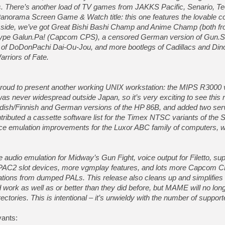
[GK] Beast of Reincarnation
ons. There’s another load of TV games from JAKKS Pacific, Senario, 
[GK] Ubisoft : fin de parti
anorama Screen Game & Watch title: this one features the lovable co
[GK] Mémoire cash - Metroid
 side, we’ve got Great Bishi Bashi Champ and Anime Champ (both f
[GK] Dan Houser (GTA) défe
[GK] Comment EA Sports FC
totype Galun.Pa! (Capcom CPS), a censored German version of Gun.
[GK] Crimson Moon : un Dark
n of DoDonPachi Dai-Ou-Jou, and more bootlegs of Cadillacs and Dino
[GK] Isle of Reveries : le j
arriors of Fate.
[GK] Moonlighter 2 : The En
[GK] Capcom relance Monste
proud to present another working UNIX workstation: the MIPS R3000 
ever widespread outside Japan, so it’s very exciting to see this ru
[Mo5] Deux inédits du Virtu
edish/Finnish and German versions of the HP 86B, and added two se
[GK] Le beat'em up The Walk
ntributed a cassette software list for the Timex NTSC variants of the 
[GK] Endless Legend 2 : enf
e emulation improvements for the Luxor ABC family of computers, w
[LS] [PS5] Premiers signes 
e audio emulation for Midway’s Gun Fight, voice output for Filetto, sup
 PAC2 slot devices, more vgmplay features, and lots more Capcom
tions from dumped PALs. This release also cleans up and simplifie
 work as well as or better than they did before, but MAME will no long
rectories. This is intentional – it’s unwieldy with the number of suppo
vants: