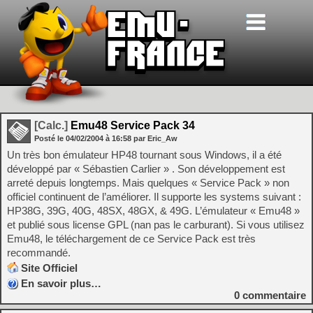
[Calc.]
Emu48 Service Pack 34
Posté le
04/02/2004
à
16:58
par Eric_Aw
Un très bon émulateur HP48 tournant sous Windows, il a été
développé par « Sébastien Carlier » . Son développement est
arreté depuis longtemps. Mais quelques « Service Pack » non
officiel continuent de l’améliorer. Il supporte les systems suivant :
HP38G, 39G, 40G, 48SX, 48GX, & 49G. L’émulateur « Emu48 »
et publié sous license GPL (nan pas le carburant). Si vous utilisez
Emu48, le téléchargement de ce Service Pack est très
recommandé.
Site Officiel
En savoir plus…
0
commentaire