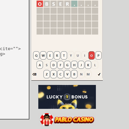
cite="">
g>