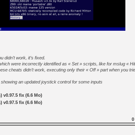
[Mo5] Brickboy cherche à r
[GK] Minecraft et ses « Gra
[GK] Beast of Reincarnation
[GK] Ubisoft : fin de parti
[GK] Mémoire cash - Metroid
[GK] Dan Houser (GTA) défe
[GK] Comment EA Sports FC
[GK] Crimson Moon : un Dark
[GK] Isle of Reveries : le j
[GK] Moonlighter 2 : The En
[GK] Capcom relance Monste
 didn’t work, it’s fixed.
which were incorrectly identified as « Set » scripts, like for mslug « 
these cheats didn’t work, executing only their « Off » part when you trie
[Mo5] Deux inédits du Virtu
[GK] Le beat'em up The Walk
 showing an updated joystick control for some inputs
[LTF] Eté 2026 - Séquence 
[GK] Mistfall Hunter : déjà 
 v0.97.5 fix (6.6 Mo)
 v0.97.5 fix (6.6 Mo)
0