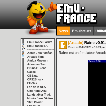
News
Emulateurs
Utilita
EmuFrance Forum
[Arcade]
Raine v0.91
EmuFrance IRC
Posté le
06/05/2020
à
16:09
par
===================
Raine
est un émulateur Arcad
Actus Jeux Vidéos
Arcade Fans
Amiga Museum
Arkames Trad.
Bruno C. Zone
Calice
CBSata
CPS2Shock
EF-Nes
Fan de la NES
GirlFriend Adv.
Landstalker Trad.
Musée Jeux Vidéos
SMS Power