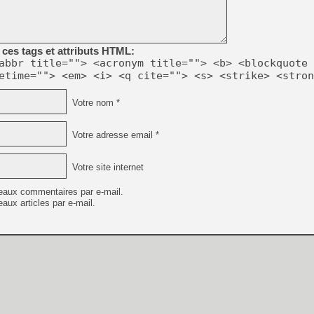
[GK] Beast of Reincarnation
[GK] Ubisoft : fin de parti
[GK] Mémoire cash - Metroid
[GK] Dan Houser (GTA) défe
[GK] Comment EA Sports FC
ces tags et attributs HTML:
[GK] Crimson Moon : un Dark
abbr title=""> <acronym title=""> <b> <blockquote 
[GK] Isle of Reveries : le j
etime=""> <em> <i> <q cite=""> <s> <strike> <stron
[GK] Moonlighter 2 : The En
[GK] Capcom relance Monste
Votre nom *
Votre adresse email *
[Mo5] Deux inédits du Virtu
[GK] Le beat'em up The Walk
Votre site internet
[GK] Endless Legend 2 : enf
eaux commentaires par e-mail.
aux articles par e-mail.
[LS] [PS5] Premiers signes 