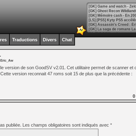
[Mo5] DOOM arrive en cart
[GK] Bethesda fête les 30 
ires
Traductions
Divers
Chat
[GK] Roblox : l'action en B
1
[GK] Agenda - GeForce NOW
 Eric_Aw
[GK] Devolver Digital en a 
le version de son GoodSV v2.01. Cet utilitaire permet de scanner e
ette version reconnait 47 roms soit 15 de plus que la précédente :
[LS] [PS5] ps5-y2jb-autolo
[GK] Pourquoi Marvel Tokon 
[GK] Test : Restory : Chill
[GK] GTA 6 : Rockstar Games
0
[GK] Hot Wheels Infinite Rus
[GK] Mémoire cash - Secret 
[GK] Résultats Nintendo : 
[GK] Déjà des dégraissage
as publiée.
Les champs obligatoires sont indiqués avec
*
[Mo5] Brickboy cherche à r
[GK] Minecraft et ses « Gra