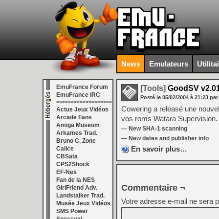
News
Emulateurs
Utilita
EmuFrance Forum
[Tools]
GoodSV v2.0
EmuFrance IRC
Posté le
05/02/2004
à
21:23
par
===================
Cowering a releasé une nouvel
Actus Jeux Vidéos
Arcade Fans
vos roms Watara Supervision. C
Amiga Museum
— New SHA-1 scanning
Arkames Trad.
— New dates and publisher info
Bruno C. Zone
En savoir plus…
Calice
CBSata
CPS2Shock
EF-Nes
Fan de la NES
Commentaire ¬
GirlFriend Adv.
Landstalker Trad.
Votre adresse e-mail ne sera p
Musée Jeux Vidéos
SMS Power