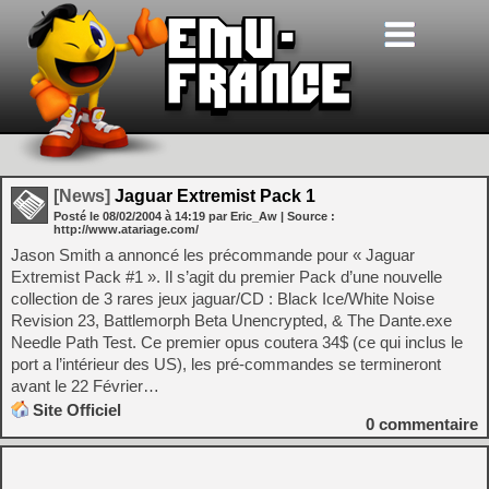
[News]
Jaguar Extremist Pack 1
Posté le
08/02/2004
à
14:19
par Eric_Aw
| Source :
http://www.atariage.com/
Jason Smith a annoncé les précommande pour « Jaguar
Extremist Pack #1 ». Il s’agit du premier Pack d’une nouvelle
collection de 3 rares jeux jaguar/CD : Black Ice/White Noise
Revision 23, Battlemorph Beta Unencrypted, & The Dante.exe
Needle Path Test. Ce premier opus coutera 34$ (ce qui inclus le
port a l’intérieur des US), les pré-commandes se termineront
avant le 22 Février…
Site Officiel
0
commentaire