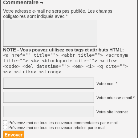
Commentaire ¬
Votre adresse e-mail ne sera pas publiée.
Les champs
obligatoires sont indiqués avec
*
NOTE - Vous pouvez utilisez ces tags et attributs HTML:
<a href="" title=""> <abbr title=""> <acronym
title=""> <b> <blockquote cite=""> <cite>
<code> <del datetime=""> <em> <i> <q cite="">
<s> <strike> <strong>
Votre nom *
Votre adresse email *
Votre site internet
Prévenez-moi de tous les nouveaux commentaires par e-mail.
Prévenez-moi de tous les nouveaux articles par e-mail.