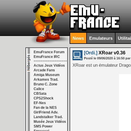
News
Emulateurs
Utilita
EmuFrance Forum
[Ordi.]
XRoar v0.36
EmuFrance IRC
Posté le
09/06/2020
à
16:50
par
===================
XRoar est un émulateur Drago
Actus Jeux Vidéos
Arcade Fans
Amiga Museum
Arkames Trad.
Bruno C. Zone
Calice
CBSata
CPS2Shock
EF-Nes
Fan de la NES
GirlFriend Adv.
Landstalker Trad.
Musée Jeux Vidéos
SMS Power