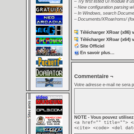
– Try first listed UI module if 
– New configuration parsing 
– In Windows, search Document
– Documents/XRoar/roms/ (fo
Télécharger XRoar (x86) v
Télécharger XRoar (x64) v
Site Officiel
En savoir plus…
Commentaire ¬
Votre adresse e-mail ne sera p
NOTE - Vous pouvez utilisez 
<a href="" title=""> <
<cite> <code> <del dat