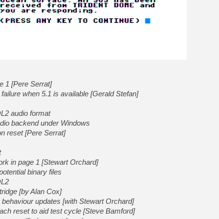
[GK] Test : Restory : Chill
[GK] GTA 6 : Rockstar Games
[GK] Hot Wheels Infinite Rus
[GK] Mémoire cash - Secret 
[GK] Résultats Nintendo : 
[GK] Déjà des dégraissage
[Mo5] Brickboy cherche à r
[GK] Minecraft et ses « Gra
 1 [Pere Serrat]
[GK] Beast of Reincarnation
[GK] Ubisoft : fin de parti
ilure when 5.1 is available [Gerald Stefan]
[GK] Mémoire cash - Metroid
[GK] Dan Houser (GTA) défe
DL2 audio format
[GK] Comment EA Sports FC
[GK] Crimson Moon : un Dark
udio backend under Windows
[GK] Isle of Reveries : le j
n reset [Pere Serrat]
[GK] Moonlighter 2 : The En
t
rk in page 1 [Stewart Orchard]
tential binary files
DL2
ridge [by Alan Cox]
behaviour updates [with Stewart Orchard]
ch reset to aid test cycle [Steve Bamford]