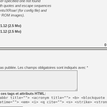
user-specified one not found
with quotes and escape sequences
s/XRoar/ (for config file) and
r ROM images).
1.12 (2.5 Mo)
1.12 (2.5 Mo)
0
as publiée.
Les champs obligatoires sont indiqués avec
*
ces tags et attributs HTML:
abbr title=""> <acronym title=""> <b> <blockquote 
etime=""> <em> <i> <q cite=""> <s> <strike> <stron