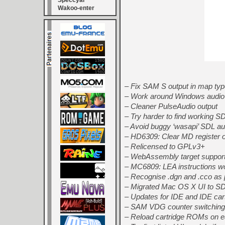
Speccyal
Wakoo-enter
– Fix SAM S output in map type
– Work around Windows audio fa
– Cleaner PulseAudio output
– Try harder to find working S
– Avoid buggy ‘wasapi’ SDL a
– HD6309: Clear MD register o
– Relicensed to GPLv3+
– WebAssembly target suppor
– MC6809: LEA instructions wo
– Recognise .dgn and .cco as po
– Migrated Mac OS X UI to S
– Updates for IDE and IDE cart
– SAM VDG counter switching 
– Reload cartridge ROMs on ea