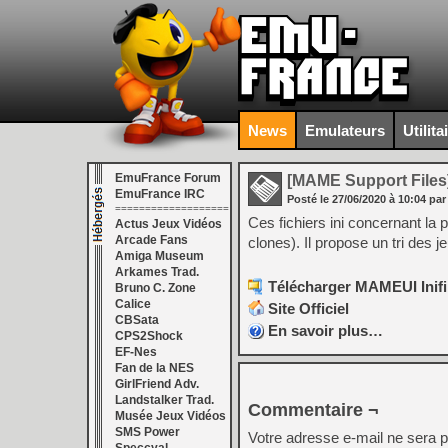
News
Emulateurs
Utilita
EmuFrance Forum
[MAME Support Files
EmuFrance IRC
Posté le
27/06/2020
à
10:04
par
===================
Ces fichiers ini concernant la
Actus Jeux Vidéos
Arcade Fans
clones). Il propose un tri des
Amiga Museum
Arkames Trad.
Télécharger MAMEUI Inifil
Bruno C. Zone
Calice
Site Officiel
CBSata
En savoir plus…
CPS2Shock
EF-Nes
Fan de la NES
GirlFriend Adv.
Landstalker Trad.
Commentaire ¬
Musée Jeux Vidéos
SMS Power
Votre adresse e-mail ne sera p