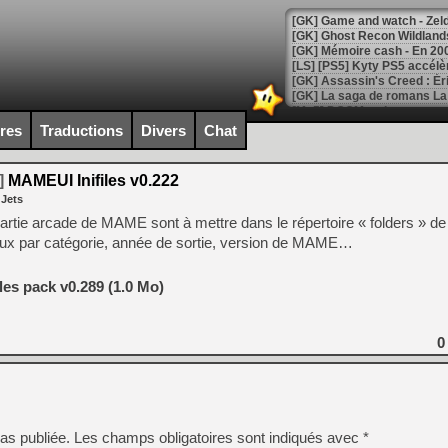
[Mo5] DOOM arrive en cart
[GK] Bethesda fête les 30 
ires
Traductions
Divers
Chat
[GK] Roblox : l'action en B
]
MAMEUI Inifiles v0.222
[GK] Agenda - GeForce NOW
 Jets
[GK] Devolver Digital en a 
 partie arcade de MAME sont à mettre dans le répertoire « folders »
 jeux par catégorie, année de sortie, version de MAME…
[LS] [PS5] ps5-y2jb-autolo
[GK] Pourquoi Marvel Tokon 
es pack v0.289 (1.0 Mo)
[GK] Test : Restory : Chill
[GK] GTA 6 : Rockstar Games
[GK] Hot Wheels Infinite Rus
[GK] Mémoire cash - Secret 
0
[GK] Résultats Nintendo : 
[GK] Déjà des dégraissage
[Mo5] Brickboy cherche à r
[GK] Minecraft et ses « Gra
as publiée.
Les champs obligatoires sont indiqués avec
*