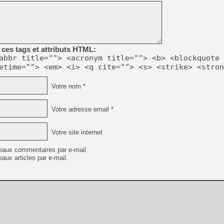
[GK] Beast of Reincarnation
[GK] Ubisoft : fin de parti
[GK] Mémoire cash - Metroid
[GK] Dan Houser (GTA) défe
[GK] Comment EA Sports FC
[GK] Crimson Moon : un Dark
ces tags et attributs HTML:
[GK] Isle of Reveries : le j
[GK] Moonlighter 2 : The En
abbr title=""> <acronym title=""> <b> <blockquote 
[GK] Capcom relance Monste
etime=""> <em> <i> <q cite=""> <s> <strike> <stron
Votre nom *
[Mo5] Deux inédits du Virtu
[GK] Le beat'em up The Walk
Votre adresse email *
[GK] Endless Legend 2 : enf
Votre site internet
eaux commentaires par e-mail.
[LS] [PS5] Premiers signes 
aux articles par e-mail.