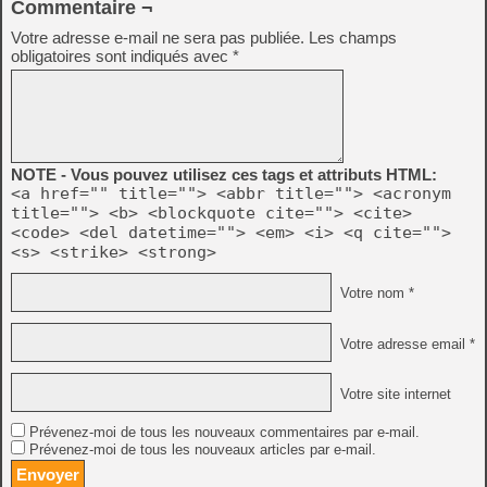
Commentaire ¬
Votre adresse e-mail ne sera pas publiée.
Les champs
obligatoires sont indiqués avec
*
NOTE - Vous pouvez utilisez ces tags et attributs HTML:
<a href="" title=""> <abbr title=""> <acronym
title=""> <b> <blockquote cite=""> <cite>
<code> <del datetime=""> <em> <i> <q cite="">
<s> <strike> <strong>
Votre nom *
Votre adresse email *
Votre site internet
Prévenez-moi de tous les nouveaux commentaires par e-mail.
Prévenez-moi de tous les nouveaux articles par e-mail.