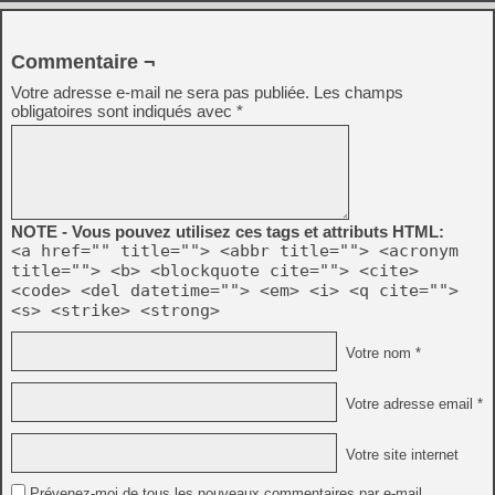
Commentaire ¬
Votre adresse e-mail ne sera pas publiée.
Les champs
obligatoires sont indiqués avec
*
NOTE - Vous pouvez utilisez ces tags et attributs HTML:
<a href="" title=""> <abbr title=""> <acronym
title=""> <b> <blockquote cite=""> <cite>
<code> <del datetime=""> <em> <i> <q cite="">
<s> <strike> <strong>
Votre nom *
Votre adresse email *
Votre site internet
Prévenez-moi de tous les nouveaux commentaires par e-mail.