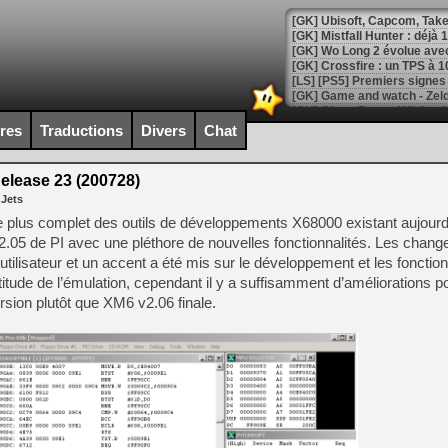
[GK] Mistfall Hunter : déjà 
[GK] Wo Long 2 évolue avec
[GK] Crossfire : un TPS à 100
[LS] [PS5] Premiers signes 
ires
Traductions
Divers
Chat
elease 23 (200728)
[Mo5] DOOM arrive en cart
 Jets
[GK] Bethesda fête les 30 
[GK] Roblox : l'action en B
 plus complet des outils de développements X68000 existant aujourd’hu
2.05 de PI avec une pléthore de nouvelles fonctionnalités. Les chan
ce utilisateur et un accent a été mis sur le développement et les fonctio
[GK] Agenda - GeForce NOW
itude de l’émulation, cependant il y a suffisamment d’améliorations pou
[GK] Devolver Digital en a 
rsion plutôt que XM6 v2.06 finale.
[LS] [PS5] ps5-y2jb-autolo
[GK] Pourquoi Marvel Tokon 
[GK] Test : Restory : Chill
[GK] GTA 6 : Rockstar Games
[GK] Hot Wheels Infinite Rus
[GK] Mémoire cash - Secret 
[GK] Résultats Nintendo : 