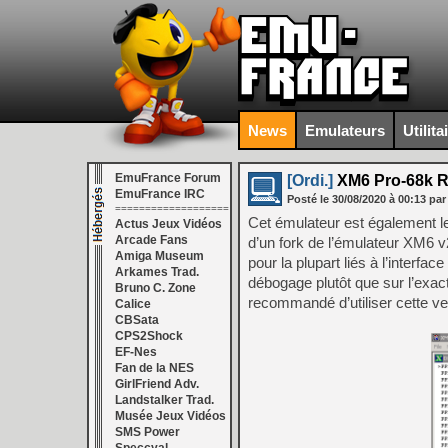
News
Emulateurs
Utilita
EmuFrance Forum
[Ordi.]
XM6 Pro-68k R
EmuFrance IRC
Posté le
30/08/2020
à
00:13
par
===================
Cet émulateur est également le
Actus Jeux Vidéos
Arcade Fans
d’un fork de l’émulateur XM6 v
Amiga Museum
pour la plupart liés à l’interfa
Arkames Trad.
débogage plutôt que sur l’exact
Bruno C. Zone
recommandé d’utiliser cette ve
Calice
CBSata
CPS2Shock
EF-Nes
Fan de la NES
GirlFriend Adv.
Landstalker Trad.
Musée Jeux Vidéos
SMS Power