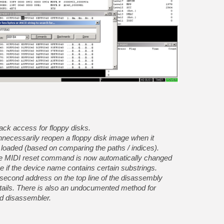
[GK] Déjà des dégraissage
[Mo5] Brickboy cherche à r
[GK] Minecraft et ses « Gra
[GK] Beast of Reincarnation
[GK] Ubisoft : fin de parti
[GK] Mémoire cash - Metroid
[GK] Dan Houser (GTA) défe
[GK] Comment EA Sports FC
[GK] Crimson Moon : un Dark
[GK] Isle of Reveries : le j
[GK] Moonlighter 2 : The En
[GK] Capcom relance Monste
rack access for floppy disks.
unnecessarily reopen a floppy disk image when it
[Mo5] Deux inédits du Virtu
[GK] Le beat'em up The Walk
 loaded (based on comparing the paths / indices).
[LTF] Eté 2026 - Séquence 
 the MIDI reset command is now automatically changed
e if the device name contains certain substrings.
second address on the top line of the disassembly
tails. There is also an undocumented method for
d disassembler.