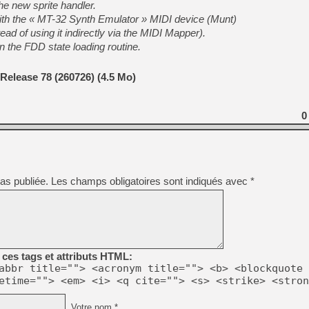
he new sprite handler.
with the « MT-32 Synth Emulator » MIDI device (Munt)
ead of using it indirectly via the MIDI Mapper).
 in the FDD state loading routine.
Release 78 (260726) (4.5 Mo)
0
as publiée.
Les champs obligatoires sont indiqués avec
*
ces tags et attributs HTML:
abbr title=""> <acronym title=""> <b> <blockquote 
etime=""> <em> <i> <q cite=""> <s> <strike> <stron
Votre nom *