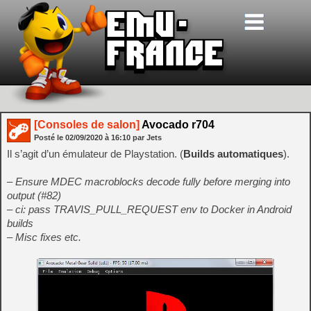
[Consoles de salon]
Avocado r704
Posté le
02/09/2020
à
16:10
par Jets
Il s’agit d’un émulateur de Playstation. (
Builds automatiques
).
– Ensure MDEC macroblocks decode fully before merging into
output (#82)
– ci: pass TRAVIS_PULL_REQUEST env to Docker in Android
builds
– Misc fixes etc.