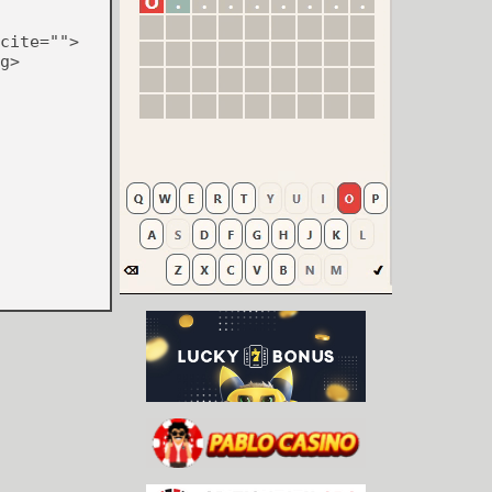
cite="">
g>