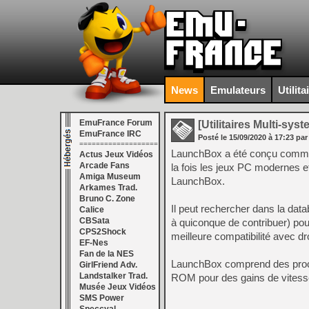
News
Emulateurs
Utilita
EmuFrance Forum
[Utilitaires Multi-sys
EmuFrance IRC
Posté le
15/09/2020
à
17:23
par
===================
LaunchBox a été conçu comme 
Actus Jeux Vidéos
Arcade Fans
la fois les jeux PC modernes e
Amiga Museum
LaunchBox.
Arkames Trad.
Bruno C. Zone
Il peut rechercher dans la d
Calice
CBSata
à quiconque de contribuer) pour
CPS2Shock
meilleure compatibilité avec d
EF-Nes
Fan de la NES
LaunchBox comprend des proc
GirlFriend Adv.
Landstalker Trad.
ROM pour des gains de vitess
Musée Jeux Vidéos
SMS Power