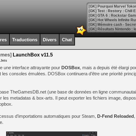
[GK] Pourquoi Marvel Tokon 
[GK] Test : Restory : Chill
[GK] GTA 6 : Rockstar Games
[GK] Hot Wheels Infinite Rus
[GK] Mémoire cash - Secret 
[GK] Résultats Nintendo : 
[GK] Déjà des dégraissage
ires
Traductions
Divers
Chat
[Mo5] Brickboy cherche à r
[GK] Minecraft et ses « Gra
temes]
LaunchBox v11.5
 Jets
[GK] Beast of Reincarnation
[GK] Ubisoft : fin de parti
une interface attrayante pour
DOSBox
, mais a depuis été élargi po
[GK] Mémoire cash - Metroid
t les consoles émulées. DOSBox continuera d’être une priorité princi
[GK] Dan Houser (GTA) défe
[GK] Comment EA Sports FC
[GK] Crimson Moon : un Dark
[GK] Isle of Reveries : le j
atabase TheGamesDB.net (une base de données en ligne communautai
[GK] Moonlighter 2 : The En
 les metadatas & box-arts. Il peut exporter les fichiers image, dispo
[GK] Capcom relance Monste
ropbox.
essus d’importations automatiques pour Steam,
D-Fend Reloaded
,
[Mo5] Deux inédits du Virtu
e.
[GK] Le beat'em up The Walk
[GK] Endless Legend 2 : enf