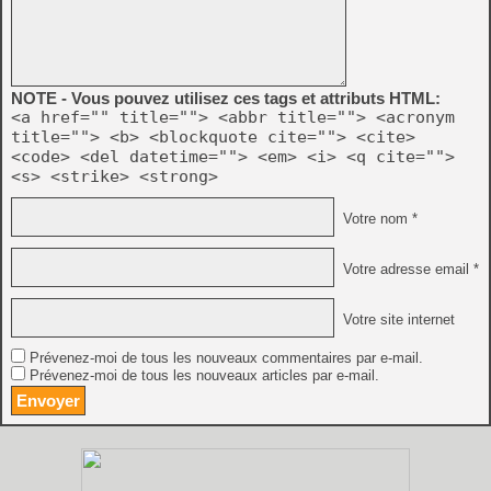
NOTE - Vous pouvez utilisez ces tags et attributs HTML:
<a href="" title=""> <abbr title=""> <acronym
title=""> <b> <blockquote cite=""> <cite>
<code> <del datetime=""> <em> <i> <q cite="">
<s> <strike> <strong>
Votre nom *
Votre adresse email *
Votre site internet
Prévenez-moi de tous les nouveaux commentaires par e-mail.
Prévenez-moi de tous les nouveaux articles par e-mail.