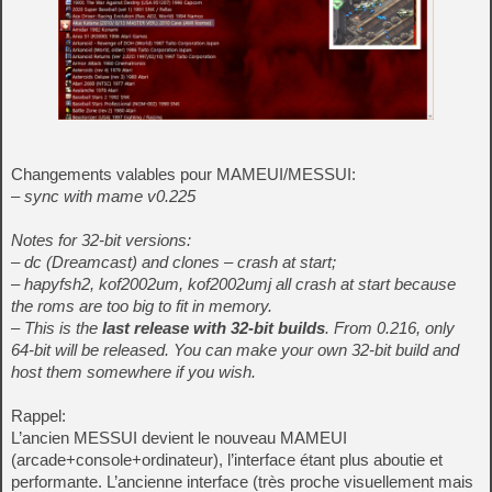
Changements valables pour MAMEUI/MESSUI:
– sync with mame v0.225
Notes for 32-bit versions:
– dc (Dreamcast) and clones – crash at start;
– hapyfsh2, kof2002um, kof2002umj all crash at start because
the roms are too big to fit in memory.
– This is the
last release with 32-bit builds
. From 0.216, only
64-bit will be released. You can make your own 32-bit build and
host them somewhere if you wish.
Rappel:
L’ancien MESSUI devient le nouveau MAMEUI
(arcade+console+ordinateur), l’interface étant plus aboutie et
performante. L’ancienne interface (très proche visuellement mais