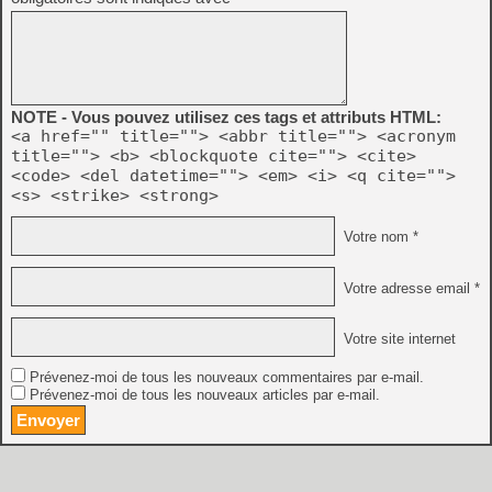
NOTE - Vous pouvez utilisez ces tags et attributs HTML:
<a href="" title=""> <abbr title=""> <acronym
title=""> <b> <blockquote cite=""> <cite>
<code> <del datetime=""> <em> <i> <q cite="">
<s> <strike> <strong>
Votre nom *
Votre adresse email *
Votre site internet
Prévenez-moi de tous les nouveaux commentaires par e-mail.
Prévenez-moi de tous les nouveaux articles par e-mail.