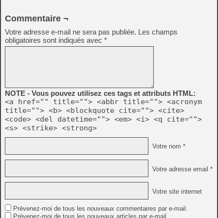
Commentaire ¬
Votre adresse e-mail ne sera pas publiée.
Les champs
obligatoires sont indiqués avec
*
NOTE - Vous pouvez utilisez ces tags et attributs HTML:
<a href="" title=""> <abbr title=""> <acronym
title=""> <b> <blockquote cite=""> <cite>
<code> <del datetime=""> <em> <i> <q cite="">
<s> <strike> <strong>
Votre nom *
Votre adresse email *
Votre site internet
Prévenez-moi de tous les nouveaux commentaires par e-mail.
Prévenez-moi de tous les nouveaux articles par e-mail.