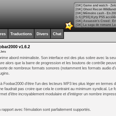
[Mo5] DOOM arrive en cart
[GK] Bethesda fête les 30 
ires
Traductions
Divers
Chat
[GK] Roblox : l'action en B
bar2000 v1.6.2
[GK] Agenda - GeForce NOW
 Jets
[GK] Devolver Digital en a 
rime abord minimaliste. Son interface est des plus sobre avec la seu
ture alors que la barre de progression et les boutons de contrôle peuve
[LS] [PS5] ps5-y2jb-autolo
upporte de nombreux formats sonores (notamment les formats audio d
[GK] Pourquoi Marvel Tokon 
ugins.
[GK] Test : Restory : Chill
[GK] GTA 6 : Rockstar Games
 à Foobar2000 d’être l’un des lecteurs MP3 les plus léger en termes
[GK] Hot Wheels Infinite Rus
[GK] Mémoire cash - Secret 
ne faudrait pas croire que cela le contraint au minimum syndical. Le 
[GK] Résultats Nintendo : 
permet d’être incroyablement modulaire et d’intégrer un nombre impres
[GK] Déjà des dégraissage
[Mo5] Brickboy cherche à r
rapport avec l’émulation sont parfaitement supportés.
[GK] Minecraft et ses « Gra