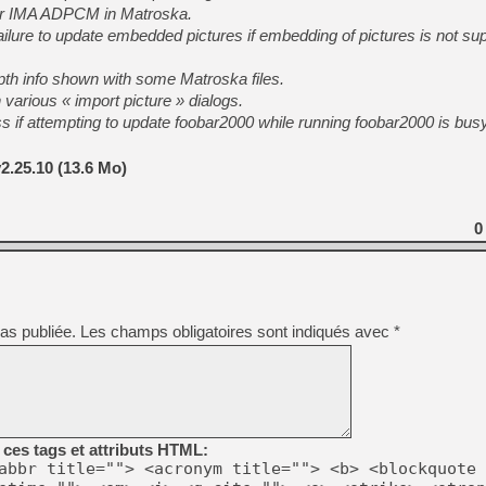
for IMA ADPCM in Matroska.
ilure to update embedded pictures if embedding of pictures is not sup
th info shown with some Matroska files.
n various « import picture » dialogs.
 if attempting to update foobar2000 while running foobar2000 is busy
2.25.10 (13.6 Mo)
0
as publiée.
Les champs obligatoires sont indiqués avec
*
ces tags et attributs HTML:
abbr title=""> <acronym title=""> <b> <blockquote 