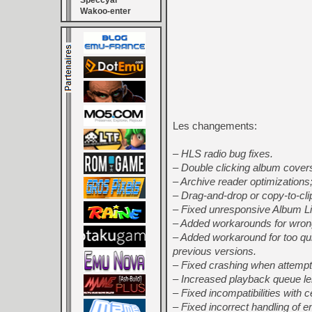
Speccyal
Wakoo-enter
Les changements:
– HLS radio bug fixes.
– Double clicking album covers 
– Archive reader optimization
– Drag-and-drop or copy-to-clip
– Fixed unresponsive Album Lis
– Added workarounds for wrong
– Added workaround for too qu
previous versions.
– Fixed crashing when attempti
– Increased playback queue len
– Fixed incompatibilities with c
– Fixed incorrect handling of 