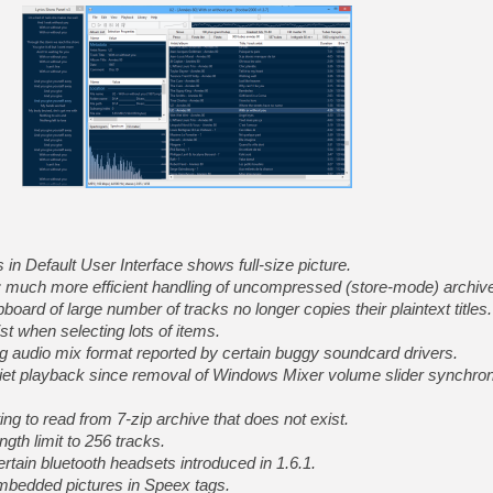
[GK] Beast of Reincarnation
[GK] Ubisoft : fin de parti
[GK] Mémoire cash - Metroid
[GK] Dan Houser (GTA) défe
[GK] Comment EA Sports FC
[GK] Crimson Moon : un Dark
[GK] Isle of Reveries : le j
[GK] Moonlighter 2 : The En
[GK] Capcom relance Monste
[Mo5] Deux inédits du Virtu
[GK] Le beat'em up The Walk
in Default User Interface shows full-size picture.
[GK] Endless Legend 2 : enf
s; much more efficient handling of uncompressed (store-mode) archiv
board of large number of tracks no longer copies their plaintext titles.
t when selecting lots of items.
[LS] [PS5] Premiers signes 
 audio mix format reported by certain buggy soundcard drivers.
iet playback since removal of Windows Mixer volume slider synchroni
ng to read from 7-zip archive that does not exist.
gth limit to 256 tracks.
ertain bluetooth headsets introduced in 1.6.1.
embedded pictures in Speex tags.