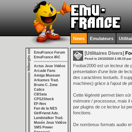
News
Emulateurs
Utilita
EmuFrance Forum
[Utilitaires Divers]
Foo
EmuFrance IRC
Posté le
24/10/2020
à
08:19
par
===================
Foobar2000 est un lecteur de p
Actus Jeux Vidéos
Arcade Fans
présentation d’une liste de lec
Amiga Museum
des caractères textuels. Il s
Arkames Trad.
machines) grâce à l’ajout de pl
Bruno C. Zone
Calice
CBSata
Cette légèreté permet bien sûr
CPS2Shock
mémoire / processeur, mais il 
EF-Nes
par plugins de ce lecteur lui 
Fan de la NES
fonctions.
GirlFriend Adv.
Landstalker Trad.
Musée Jeux Vidéos
De nombreux formats audio en 
SMS Power