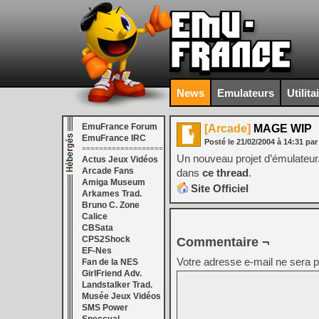
News
Emulateurs
Utilita
EmuFrance Forum
[Arcade]
MAGE WIP
EmuFrance IRC
Posté le
21/02/2004
à
14:31
par
===================
Un nouveau projet d’émulateur
Actus Jeux Vidéos
Arcade Fans
dans
ce thread
.
Amiga Museum
Site Officiel
Arkames Trad.
Bruno C. Zone
Calice
CBSata
CPS2Shock
Commentaire ¬
EF-Nes
Votre adresse e-mail ne sera p
Fan de la NES
GirlFriend Adv.
Landstalker Trad.
Musée Jeux Vidéos
SMS Power