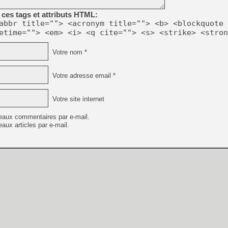
[GK] Beast of Reincarnation
[GK] Ubisoft : fin de parti
ces tags et attributs HTML:
[GK] Mémoire cash - Metroid
abbr title=""> <acronym title=""> <b> <blockquote 
[GK] Dan Houser (GTA) défe
etime=""> <em> <i> <q cite=""> <s> <strike> <stron
[GK] Comment EA Sports FC
[GK] Crimson Moon : un Dark
[GK] Isle of Reveries : le j
Votre nom *
[GK] Moonlighter 2 : The En
[GK] Capcom relance Monste
Votre adresse email *
Votre site internet
[Mo5] Deux inédits du Virtu
[GK] Le beat'em up The Walk
eaux commentaires par e-mail.
aux articles par e-mail.
[GK] Endless Legend 2 : enf
[LS] [PS5] Premiers signes 