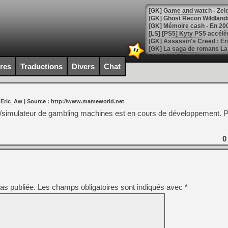
[Mo5] DOOM arrive en cart
[GK] Bethesda fête les 30 
ires
Traductions
Divers
Chat
[GK] Roblox : l'action en B
[GK] Agenda - GeForce NOW
 Eric_Aw
| Source :
http://www.mameworld.net
[GK] Devolver Digital en a 
/simulateur de gambling machines est en cours de développement. Pl
[LS] [PS5] ps5-y2jb-autolo
0
[GK] Pourquoi Marvel Tokon 
[GK] Test : Restory : Chill
[GK] GTA 6 : Rockstar Games
[GK] Hot Wheels Infinite Rus
[GK] Mémoire cash - Secret 
[GK] Résultats Nintendo : 
as publiée.
Les champs obligatoires sont indiqués avec
*
[GK] Déjà des dégraissage
[Mo5] Brickboy cherche à r
[GK] Minecraft et ses « Gra