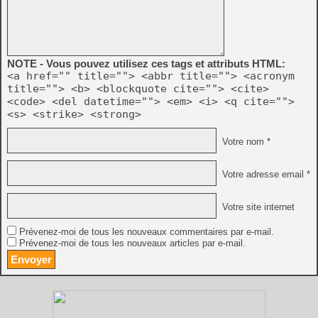
NOTE - Vous pouvez utilisez ces tags et attributs HTML:
<a href="" title=""> <abbr title=""> <acronym
title=""> <b> <blockquote cite=""> <cite>
<code> <del datetime=""> <em> <i> <q cite="">
<s> <strike> <strong>
Votre nom *
Votre adresse email *
Votre site internet
Prévenez-moi de tous les nouveaux commentaires par e-mail.
Prévenez-moi de tous les nouveaux articles par e-mail.