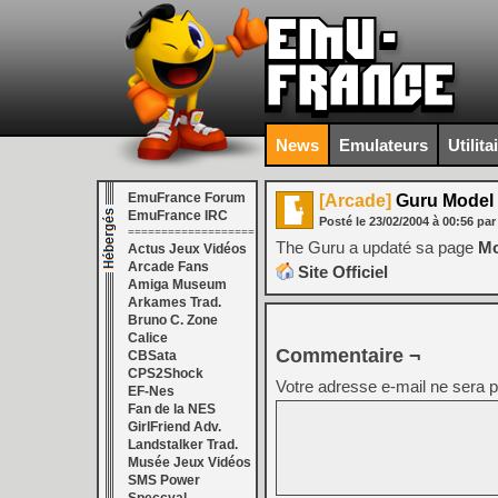
News
Emulateurs
Utilita
EmuFrance Forum
[Arcade]
Guru Model 
EmuFrance IRC
Posté le
23/02/2004
à
00:56
par
===================
The Guru a updaté sa page
Mo
Actus Jeux Vidéos
Arcade Fans
Site Officiel
Amiga Museum
Arkames Trad.
Bruno C. Zone
Calice
Commentaire ¬
CBSata
CPS2Shock
Votre adresse e-mail ne sera p
EF-Nes
Fan de la NES
GirlFriend Adv.
Landstalker Trad.
Musée Jeux Vidéos
SMS Power