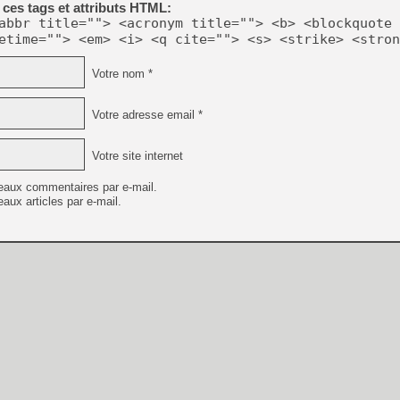
ces tags et attributs HTML:
[LS] [PS5] Le WebKit Userl
abbr title=""> <acronym title=""> <b> <blockquote 
etime=""> <em> <i> <q cite=""> <s> <strike> <stron
Votre nom *
[GK] Oubliez Crazy Taxi, S
[LS] [Switch] NSZ 5.0.0 es
Votre adresse email *
[GK] No More Room in Hell 2
[GK] Un chatbot Atelier Ryz
Votre site internet
[GK] Mémoire cash - Splatte
eaux commentaires par e-mail.
[GK] Nvidia : le prix des 
aux articles par e-mail.
[GK] Suikoden Star Leap : 
[Mo5] La mini borne d’arc
[GK] Pourquoi Marvel Tokon 
[GK] Test : Restory : Chill