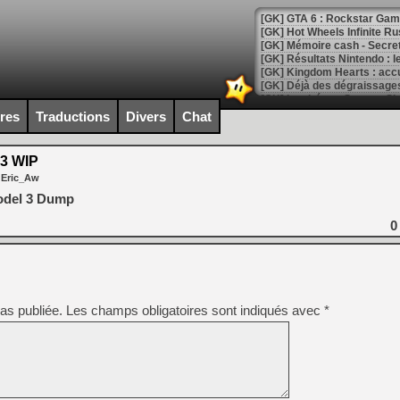
[GK] GTA 6 : Rockstar Games
[GK] Hot Wheels Infinite Rus
[GK] Mémoire cash - Secret 
[GK] Résultats Nintendo : 
[GK] Déjà des dégraissage
[Mo5] Brickboy cherche à r
ires
Traductions
Divers
Chat
[GK] Minecraft et ses « Gra
[GK] Beast of Reincarnation
3 WIP
[GK] Ubisoft : fin de parti
 Eric_Aw
[GK] Mémoire cash - Metroid
[GK] Dan Houser (GTA) défe
del 3 Dump
[GK] Comment EA Sports FC
[GK] Crimson Moon : un Dark
0
[GK] Isle of Reveries : le j
[GK] Moonlighter 2 : The En
[GK] Capcom relance Monste
as publiée.
Les champs obligatoires sont indiqués avec
*
[Mo5] Deux inédits du Virtu
[GK] Le beat'em up The Walk
[GK] Endless Legend 2 : enf