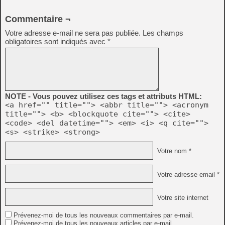
Commentaire ¬
Votre adresse e-mail ne sera pas publiée.
Les champs
obligatoires sont indiqués avec
*
NOTE - Vous pouvez utilisez ces tags et attributs HTML:
<a href="" title=""> <abbr title=""> <acronym
title=""> <b> <blockquote cite=""> <cite>
<code> <del datetime=""> <em> <i> <q cite="">
<s> <strike> <strong>
Votre nom *
Votre adresse email *
Votre site internet
Prévenez-moi de tous les nouveaux commentaires par e-mail.
Prévenez-moi de tous les nouveaux articles par e-mail.