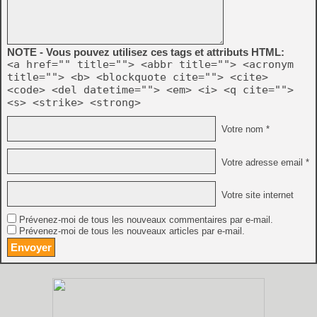
NOTE - Vous pouvez utilisez ces tags et attributs HTML:
<a href="" title=""> <abbr title=""> <acronym
title=""> <b> <blockquote cite=""> <cite>
<code> <del datetime=""> <em> <i> <q cite="">
<s> <strike> <strong>
Votre nom *
Votre adresse email *
Votre site internet
Prévenez-moi de tous les nouveaux commentaires par e-mail.
Prévenez-moi de tous les nouveaux articles par e-mail.