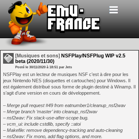
[Musiques et sons]
NSFPlay/NSFPlug WIP v2.5
beta (2020/11/30)
Posté le
30/11/2020
à
18:51
par Jets
NSFPlay est un lecteur de musiques NSF c’est à dire pour les
jeux Nintendo NES (disquettes et cartouches) pour Windows. Il
est également distribué sous forme de plugin destiné à Winamp. Il
s’agit d’une version en cours de développement.
– Merge pull request #49 from eatnumber1/cleanup_nsf2wav
– Merge branch ‘master’ into cleanup_nsf2wav
– nsf2wav: Fix stack-use-after-scope bug.
– vcm_ui: include cstdlib, specify ::atoi
– Makefile: remove dependency-tracking and auto-cleaning
– nsf2wav: Fix mono, add flag options, and more.