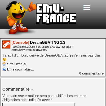
[Console]
DreamGBA TNG 1.3
Posté le
04/03/2004
à
16:08
par Eric_Aw
| Source :
http://www.emulation9.com/
Il s’agit d’un build dérivé de DreamGBA, après j’en sais pas plus
Site Officiel
En savoir plus…
0
commentaire
Commentaire ¬
Votre adresse e-mail ne sera pas publiée.
Les champs
obligatoires sont indiqués avec
*