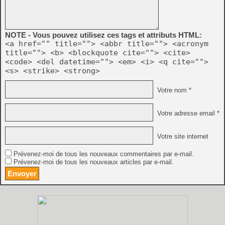
NOTE - Vous pouvez utilisez ces tags et attributs HTML:
<a href="" title=""> <abbr title=""> <acronym
title=""> <b> <blockquote cite=""> <cite>
<code> <del datetime=""> <em> <i> <q cite="">
<s> <strike> <strong>
Votre nom *
Votre adresse email *
Votre site internet
Prévenez-moi de tous les nouveaux commentaires par e-mail.
Prévenez-moi de tous les nouveaux articles par e-mail.