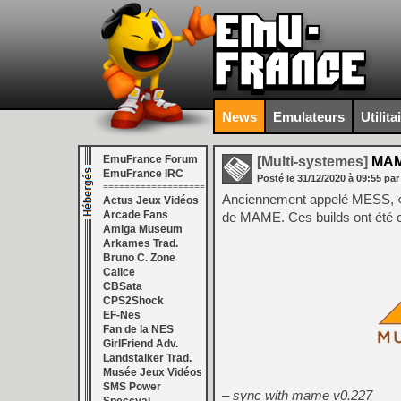
News
Emulateurs
Utilita
EmuFrance Forum
[Multi-systemes]
MAM
EmuFrance IRC
Posté le
31/12/2020
à
09:55
par
===================
Anciennement appelé MESS, «
Actus Jeux Vidéos
Arcade Fans
de MAME. Ces builds ont été 
Amiga Museum
Arkames Trad.
Bruno C. Zone
Calice
CBSata
CPS2Shock
EF-Nes
Fan de la NES
GirlFriend Adv.
Landstalker Trad.
Musée Jeux Vidéos
SMS Power
– sync with mame v0.227