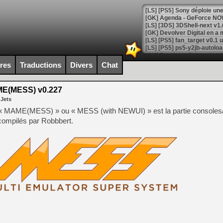
[GK] Agenda - GeForce NOW
[GK] Devolver Digital en a 
[LS] [PS5] ps5-y2jb-autolo
[GK] Pourquoi Marvel Tokon 
ires
Traductions
Divers
Chat
[GK] Test : Restory : Chill
[GK] GTA 6 : Rockstar Games
[GK] Hot Wheels Infinite Rus
E(MESS) v0.227
[GK] Mémoire cash - Secret 
 Jets
[GK] Résultats Nintendo : 
 MAME(MESS) » ou « MESS (with NEWUI) » est la partie consoles/
[GK] Déjà des dégraissage
compilés par Robbbert.
[Mo5] Brickboy cherche à r
[GK] Minecraft et ses « Gra
[GK] Beast of Reincarnation
[GK] Ubisoft : fin de parti
[GK] Mémoire cash - Metroid
[GK] Dan Houser (GTA) défe
[GK] Comment EA Sports FC
[GK] Crimson Moon : un Dark
[GK] Isle of Reveries : le j
[GK] Moonlighter 2 : The En
[GK] Capcom relance Monste