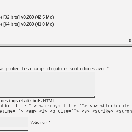
[Mo5] Deux inédits du Virtu
32 bits] v0.289 (42.5 Mo)
[GK] Le beat'em up The Walk
64 bits] v0.289 (41.0 Mo)
[GK] Endless Legend 2 : enf
0
[LS] [PS5] Le WebKit Userl
[GK] Oubliez Crazy Taxi, S
as publiée.
Les champs obligatoires sont indiqués avec
*
[LS] [Switch] NSZ 5.0.0 es
[GK] No More Room in Hell 2
ces tags et attributs HTML:
abbr title=""> <acronym title=""> <b> <blockquote 
etime=""> <em> <i> <q cite=""> <s> <strike> <stron
Votre nom *