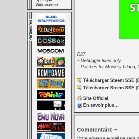
Speccyal
Wakoo-enter
R27
– Debugger fixes only
– Patches for Monkey Island, 
Télécharger Steem SSE (D3
Télécharger Steem SSE (D3
Site Officiel
En savoir plus…
Commentaire ¬
Votre adresse e-mail ne sera p