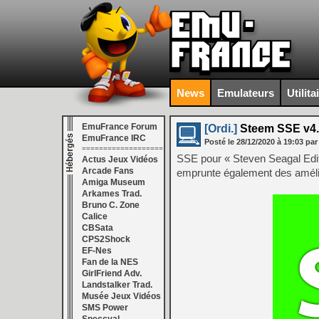
News
Emulateurs
Utilita
EmuFrance Forum
[Ordi.]
Steem SSE v4.
EmuFrance IRC
Posté le
28/12/2020
à
19:03
par
===================
SSE pour « Steven Seagal Editi
Actus Jeux Vidéos
Arcade Fans
emprunte également des améli
Amiga Museum
Arkames Trad.
Bruno C. Zone
Calice
CBSata
CPS2Shock
EF-Nes
Fan de la NES
GirlFriend Adv.
Landstalker Trad.
Musée Jeux Vidéos
SMS Power