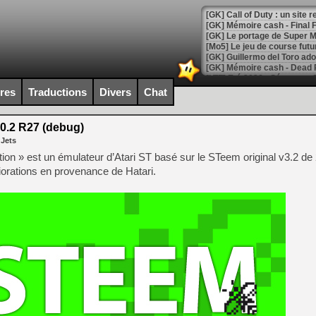
[GK] Le portage de Super M
[Mo5] Le jeu de course fut
[GK] Guillermo del Toro ado
[LTF] Eté 2026 - Séquence 
[GK] Mistfall Hunter : déjà 
ires
Traductions
Divers
Chat
[GK] Wo Long 2 évolue avec
[GK] Crossfire : un TPS à 100
[LS] [PS5] Premiers signes 
0.2 R27 (debug)
 Jets
on » est un émulateur d’Atari ST basé sur le STeem original v3.2 de 
orations en provenance de Hatari.
[Mo5] DOOM arrive en cart
[GK] Bethesda fête les 30 
[GK] Roblox : l'action en B
[GK] Agenda - GeForce NOW
[GK] Devolver Digital en a 
[LS] [PS5] ps5-y2jb-autolo
[GK] Pourquoi Marvel Tokon 