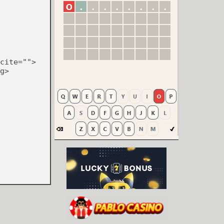
cite="">
g>