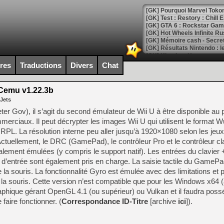
[GK] Pourquoi Marvel Tokon 
[GK] Test : Restory : Chill
[GK] GTA 6 : Rockstar Games
[GK] Hot Wheels Infinite Rus
[GK] Mémoire cash - Secret 
[GK] Résultats Nintendo : 
[GK] Déjà des dégraissage
ires
Traductions
Divers
Chat
[Mo5] Brickboy cherche à r
[GK] Minecraft et ses « Gra
emu v1.22.3b
 Jets
[GK] Beast of Reincarnation
[GK] Ubisoft : fin de parti
ter Gov), il s’agit du second émulateur de Wii U à être disponible au 
[GK] Mémoire cash - Metroid
erciaux. Il peut décrypter les images Wii U qui utilisent le format 
[GK] Dan Houser (GTA) défe
RPL. La résolution interne peu aller jusqu’à 1920×1080 selon les jeux
[GK] Comment EA Sports FC
[GK] Crimson Moon : un Dark
ctuellement, le DRC (GamePad), le contrôleur Pro et le contrôleur cl
[GK] Isle of Reveries : le j
ement émulées (y compris le support natif). Les entrées du clavier 
[GK] Moonlighter 2 : The En
d’entrée sont également pris en charge. La saisie tactile du GamePa
[GK] Capcom relance Monste
 la souris. La fonctionnalité Gyro est émulée avec des limitations et p
e la souris. Cette version n’est compatible que pour les Windows x64 (
phique gérant OpenGL 4.1 (ou supérieur) ou Vulkan et il faudra poss
[Mo5] Deux inédits du Virtu
faire fonctionner. (
Correspondance ID-Titre
[archive
ici
]).
[GK] Le beat'em up The Walk
[GK] Endless Legend 2 : enf