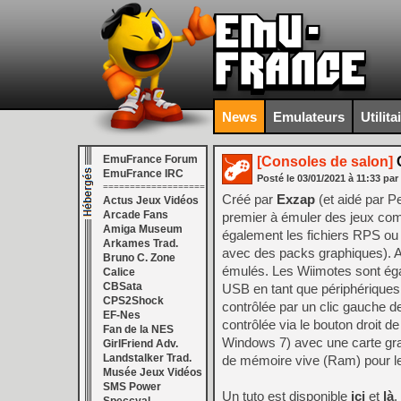
News
Emulateurs
Utilita
EmuFrance Forum
[Consoles de salon]
C
EmuFrance IRC
Posté le
03/01/2021
à
11:33
par
===================
Créé par
Exzap
(et aidé par Pe
Actus Jeux Vidéos
Arcade Fans
premier à émuler des jeux comm
Amiga Museum
également les fichiers RPS ou 
Arkames Trad.
avec des packs graphiques). A
Bruno C. Zone
émulés. Les Wiimotes sont égal
Calice
CBSata
USB en tant que périphériques 
CPS2Shock
contrôlée par un clic gauche de
EF-Nes
contrôlée via le bouton droit d
Fan de la NES
Windows 7) avec une carte gra
GirlFriend Adv.
Landstalker Trad.
de mémoire vive (Ram) pour le 
Musée Jeux Vidéos
SMS Power
Un tuto est disponible
ici
et
là
.