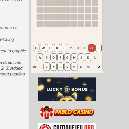
extures or
witching
est to graphic
 directives
, 2, 3) Added
insert padding