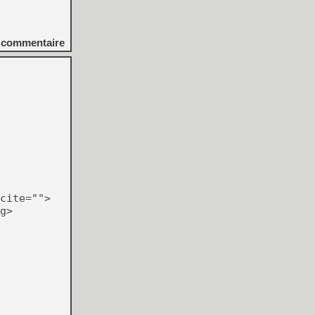
commentaire
cite="">
g>