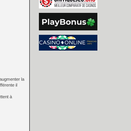
d’augmenter la
férente il
ttent à