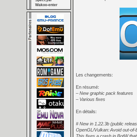
Speccyal
Wakoo-enter
Les changements:
En résumé:
– New graphic pack features
– Various fixes
En détails:
# New in 1.22.3b (public releas
OpenGL/Vulkan: Avoid out-of-b
This fixes a crash in BotW that