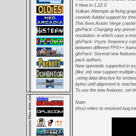
# New in 1.22.3:
Vulkan: Attempts at fixing grap
coreinit: Added support for thr
This fixes Axiom Verge crashin
gfxPack: Changing any preset op
resolution, in which case a resta
gfxPack: Vsync frequency can 
between different FPS++ frame
gfxPack: Several new features 
pack authors.
New operands supported in exp
(like .int) now support multipl
.string data directive for embed
bytes until alignment is reache
To use the new features, set th
Note:
(#xx) refers to resolved bug t