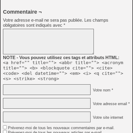
Commentaire ¬
Votre adresse e-mail ne sera pas publiée.
Les champs
obligatoires sont indiqués avec
*
NOTE - Vous pouvez utilisez ces tags et attributs HTML:
<a href="" title=""> <abbr title=""> <acronym
title=""> <b> <blockquote cite=""> <cite>
<code> <del datetime=""> <em> <i> <q cite="">
<s> <strike> <strong>
Votre nom *
Votre adresse email *
Votre site internet
Prévenez-moi de tous les nouveaux commentaires par e-mail.
Prévenez-moi de tous les nouveaux articles par e-mail.