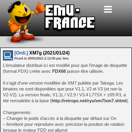
[Ordi.]
XM7g (2021/01/24)
Posté le
20/01/2021
à
12:05
par Jets
L’émulateur distribué ici est modifié pour que l’image de disquette
(format FDX) créée avec
FDX68
puisse être utilisée.
Il s’agit d’une version modifiée de XM7 publiée par Takega. Les
binaires ne sont disponibles que pour V1.1, V2 et V3 (et non la
V2-V2). La version finale, V1.1L / V2.9 / V3.4 L77SX + z09 R3, a
été remodelée à la base (
http://retropc.net/ryu/xm7/xm7.shtml
).
Changements:
– Changer le poids d’accès à la disquette par défaut sur On
– Amélioré pour reproduire avec précision la position de rotation
lorsque le moteur FDD est allumé