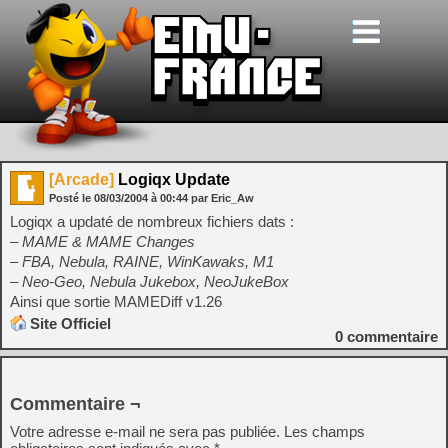
[Arcade]
Logiqx Update
Posté le
08/03/2004
à
00:44
par Eric_Aw
Logiqx a updaté de nombreux fichiers dats :
– MAME & MAME Changes
– FBA, Nebula, RAINE, WinKawaks, M1
– Neo-Geo, Nebula Jukebox, NeoJukeBox
Ainsi que sortie MAMEDiff v1.26
Site Officiel
0
commentaire
Commentaire ¬
Votre adresse e-mail ne sera pas publiée.
Les champs