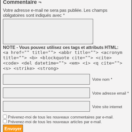
Commentaire ¬
Votre adresse e-mail ne sera pas publiée.
Les champs
obligatoires sont indiqués avec
*
NOTE - Vous pouvez utilisez ces tags et attributs HTML:
<a href="" title=""> <abbr title=""> <acronym
title=""> <b> <blockquote cite=""> <cite>
<code> <del datetime=""> <em> <i> <q cite="">
<s> <strike> <strong>
Votre nom *
Votre adresse email *
Votre site internet
Prévenez-moi de tous les nouveaux commentaires par e-mail.
Prévenez-moi de tous les nouveaux articles par e-mail.