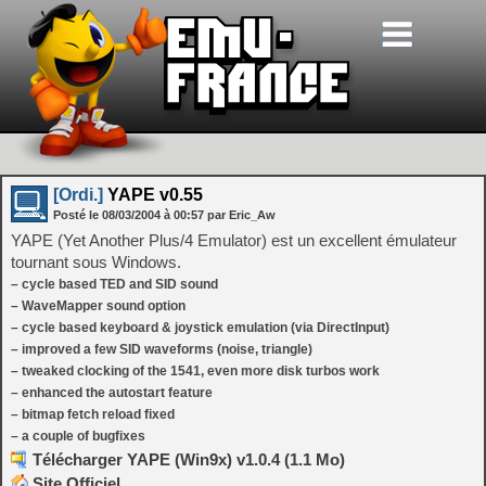
[Ordi.]
YAPE v0.55
Posté le
08/03/2004
à
00:57
par Eric_Aw
YAPE (Yet Another Plus/4 Emulator) est un excellent émulateur
tournant sous Windows.
– cycle based TED and SID sound
– WaveMapper sound option
– cycle based keyboard & joystick emulation (via DirectInput)
– improved a few SID waveforms (noise, triangle)
– tweaked clocking of the 1541, even more disk turbos work
– enhanced the autostart feature
– bitmap fetch reload fixed
– a couple of bugfixes
Télécharger YAPE (Win9x) v1.0.4 (1.1 Mo)
Site Officiel