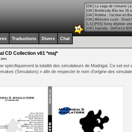
[GK] Bethesda fête les 30 
[GK] Roblox : l'action en B
[GK] Agenda - GeForce NOW
[GK] Devolver Digital en a 
ires
Traductions
Divers
Chat
[LS] [PS5] ps5-y2jb-autolo
l CD Collection v61 *maj*
[GK] Pourquoi Marvel Tokon 
 Jets
[GK] Test : Restory : Chill
[GK] GTA 6 : Rockstar Games
e spécifiquement la totalité des simulateurs de Madrigal. Ce set est 
[GK] Hot Wheels Infinite Rus
kes (Simulators) » afin de respecter le nom d’origine des simulat
[GK] Mémoire cash - Secret 
[GK] Résultats Nintendo : 
[GK] Déjà des dégraissage
[GK] Minecraft et ses « Gra
[GK] Beast of Reincarnation
[GK] Ubisoft : fin de parti
[GK] Mémoire cash - Metroid
[GK] Dan Houser (GTA) défe
[GK] Comment EA Sports FC
[GK] Crimson Moon : un Dark
[GK] Isle of Reveries : le j