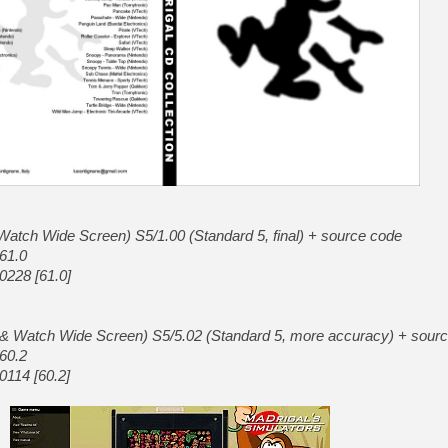
[GK] Moonlighter 2 : The En
[GK] Capcom relance Monste
[GK] Le beat'em up The Walk
[GK] Endless Legend 2 : enf
[LS] [PS5] Le WebKit Userl
atch Wide Screen) S5/1.00 (Standard 5, final) + source code
[GK] Oubliez Crazy Taxi, S
 61.0
0228 [61.0]
[LS] [Switch] NSZ 5.0.0 es
& Watch Wide Screen) S5/5.02 (Standard 5, more accuracy) + sour
 60.2
0114 [60.2]