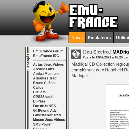
News
Emulateurs
Utilita
EmuFrance Forum
[Jeu Electro.]
MADriga
EmuFrance IRC
Posté le
13/02/2021
à
15:25
par
===================
Madrigal CD Collection regroup
Actus Jeux Vidéos
Arcade Fans
complément au « Handheld Rema
Amiga Museum
Madrigal.
Arkames Trad.
Bruno C. Zone
Calice
CBSata
CPS2Shock
EF-Nes
Fan de la NES
GirlFriend Adv.
Landstalker Trad.
Musée Jeux Vidéos
SMS Power