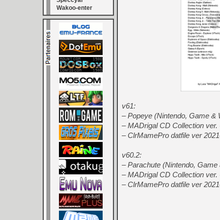
Speccyal
Wakoo-enter
v61:
– Popeye (Nintendo, Game & W
– MADrigal CD Collection ver.
– ClrMamePro datfile ver 2021
v60.2:
– Parachute (Nintendo, Game 
– MADrigal CD Collection ver.
– ClrMamePro datfile ver 2021