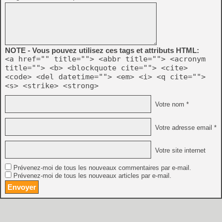
NOTE - Vous pouvez utilisez ces tags et attributs HTML:
<a href="" title=""> <abbr title=""> <acronym
title=""> <b> <blockquote cite=""> <cite>
<code> <del datetime=""> <em> <i> <q cite="">
<s> <strike> <strong>
Votre nom *
Votre adresse email *
Votre site internet
Prévenez-moi de tous les nouveaux commentaires par e-mail.
Prévenez-moi de tous les nouveaux articles par e-mail.