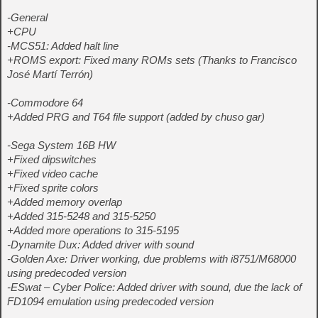
-General
+CPU
-MCS51: Added halt line
+ROMS export: Fixed many ROMs sets (Thanks to Francisco
José Martí Terrón)
-Commodore 64
+Added PRG and T64 file support (added by chuso gar)
-Sega System 16B HW
+Fixed dipswitches
+Fixed video cache
+Fixed sprite colors
+Added memory overlap
+Added 315-5248 and 315-5250
+Added more operations to 315-5195
-Dynamite Dux: Added driver with sound
-Golden Axe: Driver working, due problems with i8751/M68000
using predecoded version
-ESwat – Cyber Police: Added driver with sound, due the lack of
FD1094 emulation using predecoded version