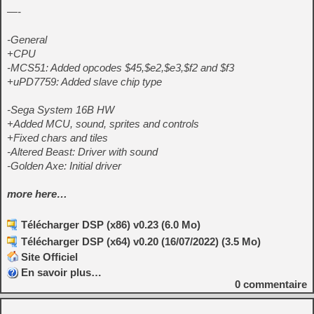
—-
-General
+CPU
-MCS51: Added opcodes $45,$e2,$e3,$f2 and $f3
+uPD7759: Added slave chip type
-Sega System 16B HW
+Added MCU, sound, sprites and controls
+Fixed chars and tiles
-Altered Beast: Driver with sound
-Golden Axe: Initial driver
more here…
Télécharger DSP (x86) v0.23 (6.0 Mo)
Télécharger DSP (x64) v0.20 (16/07/2022) (3.5 Mo)
Site Officiel
En savoir plus…
0
commentaire